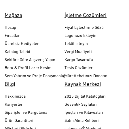
Mağaza
İşletme Çözümleri
Hesap
Fiyat Eşleştirme Sözü
Fırsatlar
Logonuzu Ekleyin
Ücretsiz Hediyeler
Teklif İsteyin
Katalog Talebi
Vergi Muafiyeti
Sektöre Göre Alışveriş Yapın
Kargo Tasarrufu
Boru & Profil Lazer Kesim
Tesis Çözümleri
Sera Yatırım ve Proje Danışmanlığı
Mürettebatınızı Donatın
Bilgi
Kaynak Merkezi
Hakkımızda
2025 Dijital Katalogları
Kariyerler
Güvenlik Sayfaları
Siparişler ve Kargolama
İpuçları ve Kılavuzları
Ürün Garantileri
Satın Alma Rehberi
Müşteri Görüşleri
vatansera® Akademi