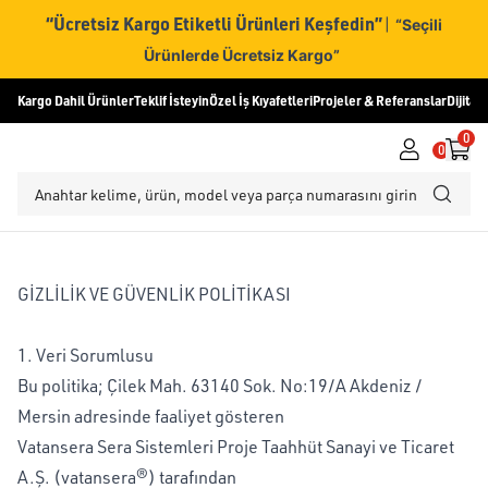
“Ücretsiz Kargo Etiketli Ürünleri Keşfedin”
|
“Seçili
Ürünlerde Ücretsiz Kargo”
Kargo Dahil Ürünler
Teklif İsteyin
Özel İş Kıyafetleri
Projeler & Referanslar
Dijital
0
0
GİZLİLİK VE GÜVENLİK POLİTİKASI
1. Veri Sorumlusu
Bu politika; Çilek Mah. 63140 Sok. No:19/A Akdeniz /
Mersin adresinde faaliyet gösteren
Vatansera Sera Sistemleri Proje Taahhüt Sanayi ve Ticaret
A.Ş. (vatansera®) tarafından