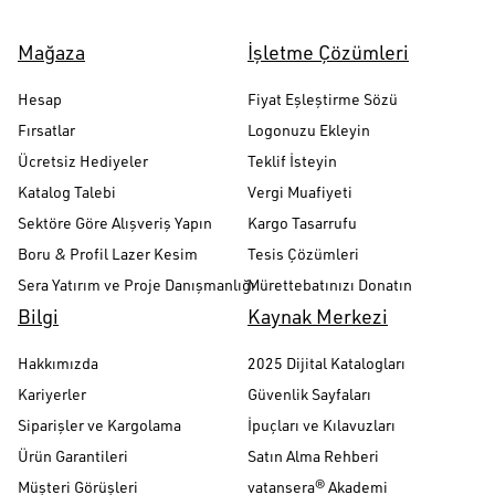
Mağaza
İşletme Çözümleri
Hesap
Fiyat Eşleştirme Sözü
Fırsatlar
Logonuzu Ekleyin
Ücretsiz Hediyeler
Teklif İsteyin
Katalog Talebi
Vergi Muafiyeti
Sektöre Göre Alışveriş Yapın
Kargo Tasarrufu
Boru & Profil Lazer Kesim
Tesis Çözümleri
Sera Yatırım ve Proje Danışmanlığı
Mürettebatınızı Donatın
Bilgi
Kaynak Merkezi
Hakkımızda
2025 Dijital Katalogları
Kariyerler
Güvenlik Sayfaları
Siparişler ve Kargolama
İpuçları ve Kılavuzları
Ürün Garantileri
Satın Alma Rehberi
Müşteri Görüşleri
vatansera® Akademi