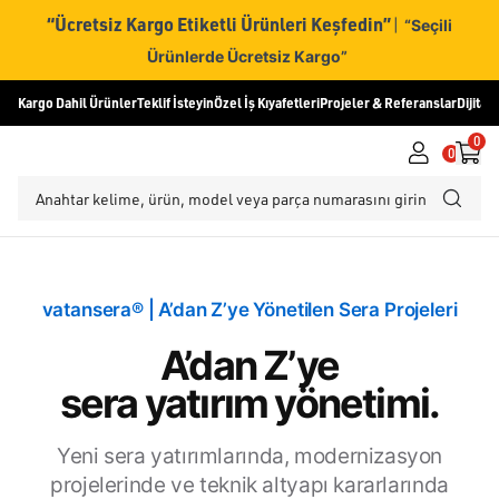
“Ücretsiz Kargo Etiketli Ürünleri Keşfedin”
|
“Seçili
Ürünlerde Ücretsiz Kargo”
Kargo Dahil Ürünler
Teklif İsteyin
Özel İş Kıyafetleri
Projeler & Referanslar
Dijital
0
0
Deneme
Deneme
vatansera® | A’dan Z’ye Yönetilen Sera Projeleri
A’dan Z’ye
sera yatırım yönetimi.
Yeni sera yatırımlarında, modernizasyon
projelerinde ve teknik altyapı kararlarında