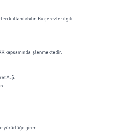
ri kullanılabilir. Bu çerezler ilgili
KVKK kapsamında işlenmektedir.
ret A.Ş.
in
te yürürlüğe girer.