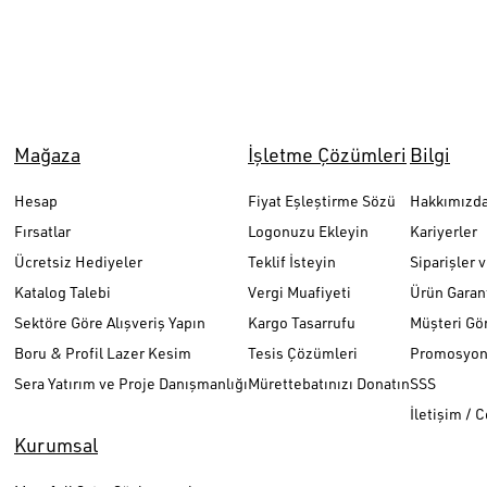
Mağaza
İşletme Çözümleri
Bilgi
Hesap
Fiyat Eşleştirme Sözü
Hakkımızd
Fırsatlar
Logonuzu Ekleyin
Kariyerler
Ücretsiz Hediyeler
Teklif İsteyin
Siparişler 
Katalog Talebi
Vergi Muafiyeti
Ürün Garant
Sektöre Göre Alışveriş Yapın
Kargo Tasarrufu
Müşteri Gör
Boru & Profil Lazer Kesim
Tesis Çözümleri
Promosyon 
Sera Yatırım ve Proje Danışmanlığı
Mürettebatınızı Donatın
SSS
İletişim / 
Kurumsal