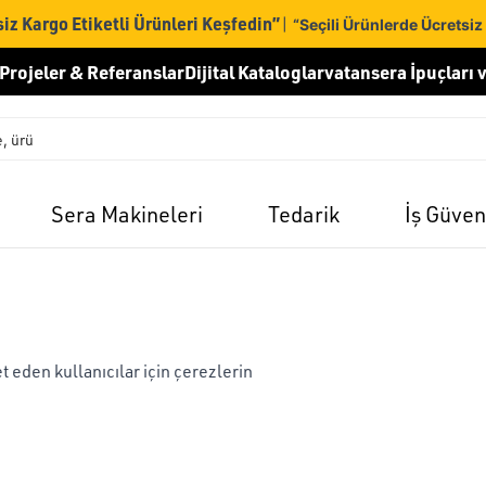
iz Kargo Etiketli Ürünleri Keşfedin”
|
“Seçili Ürünlerde Ücretsiz
Projeler & Referanslar
Dijital Kataloglar
vatansera İpuçları v
Sera Makineleri
Tedarik
İş Güven
t eden kullanıcılar için çerezlerin