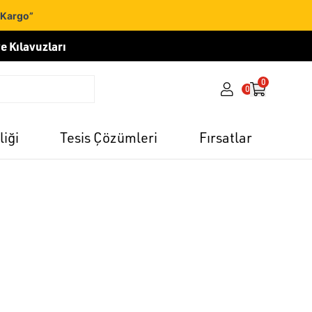
 Kargo”
e Kılavuzları
0
0
liği
Tesis Çözümleri
Fırsatlar