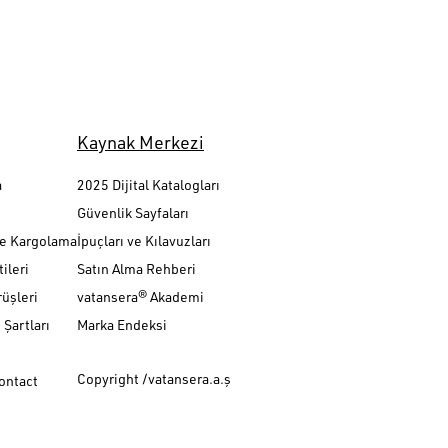
Kaynak Merkezi
a
2025 Dijital Katalogları
Güvenlik Sayfaları
ve Kargolama
İpuçları ve Kılavuzları
ileri
Satın Alma Rehberi
üşleri
vatansera® Akademi
Şartları
Marka Endeksi
Copyright /vatansera.a.ş
Contact