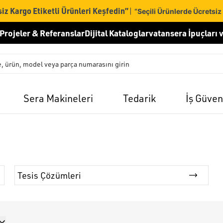
iz Kargo Etiketli Ürünleri Keşfedin”
|
“Seçili Ürünlerde Ücretsiz
Projeler & Referanslar
Dijital Kataloglar
vatansera İpuçları v
Sera Makineleri
Tedarik
İş Güven
Tesis Çözümleri