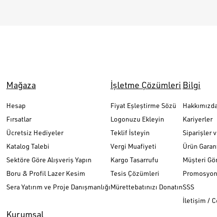
Mağaza
İşletme Çözümleri
Bilgi
Hesap
Fiyat Eşleştirme Sözü
Hakkımızd
Fırsatlar
Logonuzu Ekleyin
Kariyerler
Ücretsiz Hediyeler
Teklif İsteyin
Siparişler 
Katalog Talebi
Vergi Muafiyeti
Ürün Garant
Sektöre Göre Alışveriş Yapın
Kargo Tasarrufu
Müşteri Gör
Boru & Profil Lazer Kesim
Tesis Çözümleri
Promosyon 
Sera Yatırım ve Proje Danışmanlığı
Mürettebatınızı Donatın
SSS
İletişim / 
Kurumsal