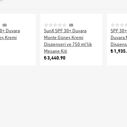
(
0
)
(
0
)
0+ Duvara
SunX SPF 30+ Duvara
SPF 30+
eş Kremi
Monte Güneş Kremi
Duvara 
Dispenseri ve 750 ml'lik
Dispens
₺ 1,935
Mesane Kiti
₺ 3,440.90