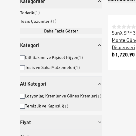
Kategoriler
Tedarik
(
1
)
Tesis Çözümleri
(
1
)
Daha Fazla Göster
SunX SPF 3
Monte Gün
Kategori
Dispenseri
₺ 1,720.90
Cilt Bakımı ve Kişisel Hijyen
(
1
)
Tesis ve Saha Malzemeleri
(
1
)
Alt Kategori
Losyonlar, Kremler ve Güneş Kremleri
(
1
)
Temizlik ve Kapıcılık
(
1
)
Fiyat