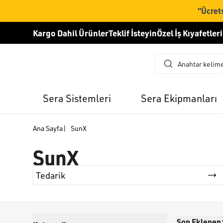
“Ücrets
Kargo Dahil Ürünler
Teklif İsteyin
Özel İş Kıyafetleri
Sera Sistemleri
Sera Ekipmanları
Ana Sayfa
|
SunX
SunX
Tedarik
Son Eklenen