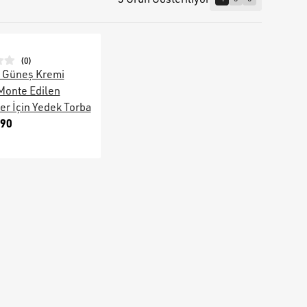
(
0
)
 Güneş Kremi
Monte Edilen
er İçin Yedek Torba
.90