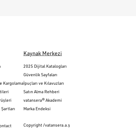
Kaynak Merkezi
a
2025 Dijital Katalogları
Güvenlik Sayfaları
ve Kargolama
İpuçları ve Kılavuzları
ileri
Satın Alma Rehberi
üşleri
vatansera® Akademi
Şartları
Marka Endeksi
Copyright /vatansera.a.ş
Contact