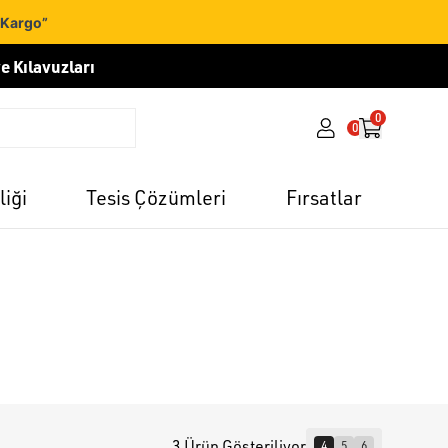
 Kargo”
e Kılavuzları
0
0
liği
Tesis Çözümleri
Fırsatlar
3 Ürün Gösteriliyor
4
5
6