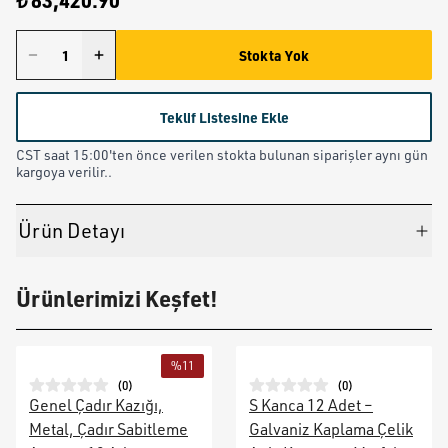
₺ 83,420.90
Stokta Yok
Teklif Listesine Ekle
CST saat 15:00'ten önce verilen stokta bulunan siparişler aynı gün
kargoya verilir..
Ürün Detayı
Ürünlerimizi Keşfet!
%
11
(
0
)
(
0
)
Genel Çadır Kazığı,
S Kanca 12 Adet –
Metal, Çadır Sabitleme
Galvaniz Kaplama Çelik