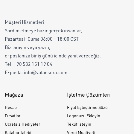
Müşteri Hizmetleri
Yardım etmeye hazır gerçek insanlar,
Pazartesi–Cuma 06:00 – 18:00 CST.
Bizi arayın veya yazın,
e-postanıza bir iş günü içinde yanıt vereceğiz.
Tel:
+90 532 151 19 04
E-posta:
info@vatansera.com
Mağaza
İşletme Çözümleri
Hesap
Fiyat Eşleştirme Sözü
Fırsatlar
Logonuzu Ekleyin
Ücretsiz Hediyeler
Teklif İsteyin
Katalog Talebi
Vergi Muafiyeti