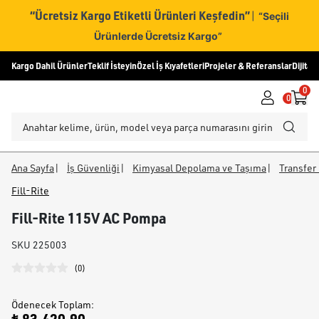
“Ücretsiz Kargo Etiketli Ürünleri Keşfedin”
|
“Seçili
Ürünlerde Ücretsiz Kargo”
Kargo Dahil Ürünler
Teklif İsteyin
Özel İş Kıyafetleri
Projeler & Referanslar
Dijital
0
0
Ana Sayfa
|
İş Güvenliği
|
Kimyasal Depolama ve Taşıma
|
Transfer
Fill-Rite
Fill-Rite 115V AC Pompa
SKU
225003
(
0
)
Ödenecek Toplam
: