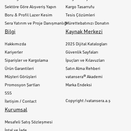
Sektöre Göre Alışveriş Yapın
Kargo Tasarrufu
Boru & Profil Lazer Kesim
Tesis Çözümleri
Sera Yatırım ve Proje Danışmanlığı
Mürettebatınızı Donatın
Bilgi
Kaynak Merkezi
Hakkımızda
2025 Dijital Katalogları
Kariyerler
Güvenlik Sayfaları
Siparişler ve Kargolama
İpuçları ve Kılavuzları
Ürün Garantileri
Satın Alma Rehberi
Müşteri Görüşleri
vatansera® Akademi
Promosyon Şartları
Marka Endeksi
SSS
Copyright /vatansera.a.ş
İletişim / Contact
Kurumsal
Mesafeli Satış Sözleşmesi
İptal ve İade