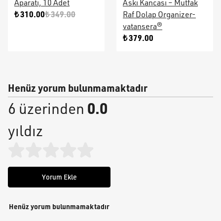
Aparatı, 10 Adet
Askı Kancası – Mutfak
₺ 310.00
₺ 349.00
Raf Dolap Organizer-
vatansera®
₺ 379.00
Henüz yorum bulunmamaktadır
0.0
6 üzerinden
yıldız
Yorum Ekle
Henüz yorum bulunmamaktadır