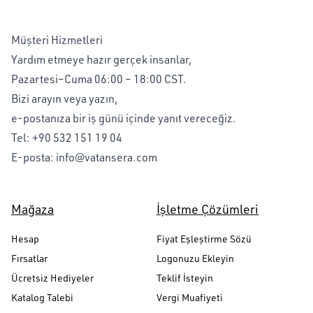
Müşteri Hizmetleri
Yardım etmeye hazır gerçek insanlar,
Pazartesi–Cuma 06:00 – 18:00 CST.
Bizi arayın veya yazın,
e-postanıza bir iş günü içinde yanıt vereceğiz.
Tel:
+90 532 151 19 04
E-posta:
info@vatansera.com
Mağaza
İşletme Çözümleri
Hesap
Fiyat Eşleştirme Sözü
Fırsatlar
Logonuzu Ekleyin
Ücretsiz Hediyeler
Teklif İsteyin
Katalog Talebi
Vergi Muafiyeti