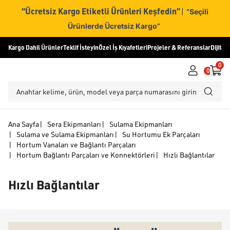
“Ücretsiz Kargo Etiketli Ürünleri Keşfedin”
|
“Seçili
Ürünlerde Ücretsiz Kargo”
Kargo Dahil Ürünler
Teklif İsteyin
Özel İş Kıyafetleri
Projeler & Referanslar
Dijital
0
0
Ana Sayfa
|
Sera Ekipmanları
|
Sulama Ekipmanları
|
Sulama ve Sulama Ekipmanları
|
Su Hortumu Ek Parçaları
|
Hortum Vanaları ve Bağlantı Parçaları
|
Hortum Bağlantı Parçaları ve Konnektörleri
|
Hızlı Bağlantılar
Hızlı Bağlantılar