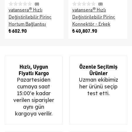
(
0
)
(
0
)
vatansera® Hızlı
vatansera® Hızlı
Değiştirilebilir Pirinç
Değiştirilebilir Pirinç
Hortum Bağlantısı
Konnektör - Erkek
₺ 602.90
₺ 40,807.90
Hızlı, Uygun
Özenle Seçilmiş
Fiyatlı Kargo
Ürünler
Pazartesiden
Uzman ekibimiz
cumaya saat
her ürünü seçip
15:00'e kadar
test etti.
verilen siparişler
aynı gün
kargoya verilir.