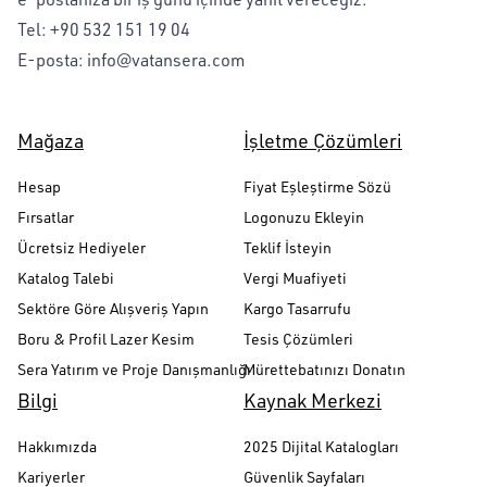
Tel:
+90 532 151 19 04
E-posta:
info@vatansera.com
Mağaza
İşletme Çözümleri
Hesap
Fiyat Eşleştirme Sözü
Fırsatlar
Logonuzu Ekleyin
Ücretsiz Hediyeler
Teklif İsteyin
Katalog Talebi
Vergi Muafiyeti
Sektöre Göre Alışveriş Yapın
Kargo Tasarrufu
Boru & Profil Lazer Kesim
Tesis Çözümleri
Sera Yatırım ve Proje Danışmanlığı
Mürettebatınızı Donatın
Bilgi
Kaynak Merkezi
Hakkımızda
2025 Dijital Katalogları
Kariyerler
Güvenlik Sayfaları