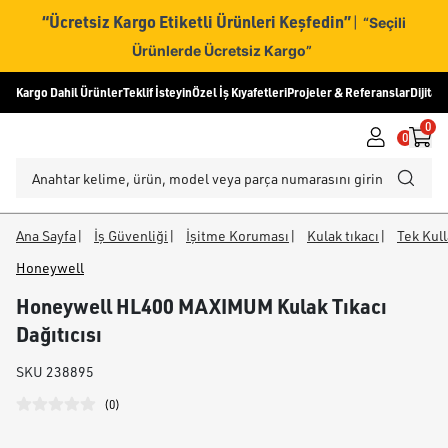
“Ücretsiz Kargo Etiketli Ürünleri Keşfedin”
|
“Seçili
Ürünlerde Ücretsiz Kargo”
Kargo Dahil Ürünler
Teklif İsteyin
Özel İş Kıyafetleri
Projeler & Referanslar
Dijital
0
0
Ana Sayfa
|
İş Güvenliği
|
İşitme Koruması
|
Kulak tıkacı
|
Tek Kull
Honeywell
Honeywell HL400 MAXIMUM Kulak Tıkacı
Dağıtıcısı
SKU
238895
(
0
)