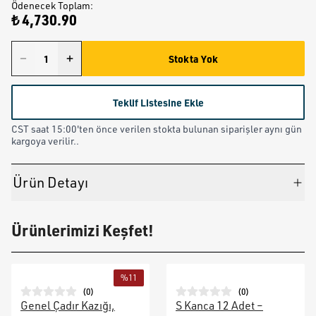
Ödenecek Toplam
:
₺ 4,730.90
Stokta Yok
Teklif Listesine Ekle
CST saat 15:00'ten önce verilen stokta bulunan siparişler aynı gün
kargoya verilir..
Ürün Detayı
Ürünlerimizi Keşfet!
%
11
(
0
)
(
0
)
Genel Çadır Kazığı,
S Kanca 12 Adet –