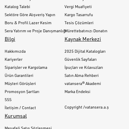
Katalog Talebi
Vergi Muafiyeti
Sektöre Göre Alışveriş Yapın
Kargo Tasarrufu
Boru & Profil Lazer Kesim
Tesis Çözümleri
Sera Yatırım ve Proje Danışmanlığı
Mürettebatınızı Donatın
Bilgi
Kaynak Merkezi
Hakkımızda
2025 Dijital Katalogları
Kariyerler
Güvenlik Sayfaları
Siparişler ve Kargolama
İpuçları ve Kılavuzları
Ürün Garantileri
Satın Alma Rehberi
Müşteri Görüşleri
vatansera® Akademi
Promosyon Şartları
Marka Endeksi
SSS
Copyright /vatansera.a.ş
İletişim / Contact
Kurumsal
Mesafeli Satış Sözleşmesi