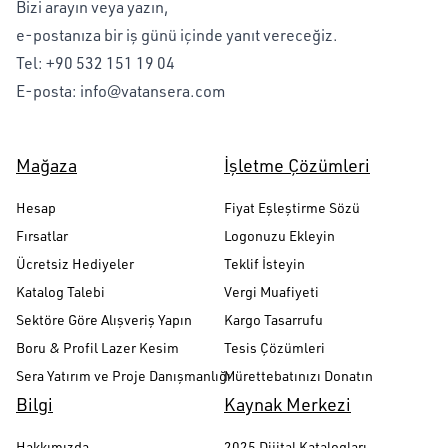
Bizi arayın veya yazın,
e-postanıza bir iş günü içinde yanıt vereceğiz.
Tel:
+90 532 151 19 04
E-posta:
info@vatansera.com
Mağaza
İşletme Çözümleri
Hesap
Fiyat Eşleştirme Sözü
Fırsatlar
Logonuzu Ekleyin
Ücretsiz Hediyeler
Teklif İsteyin
Katalog Talebi
Vergi Muafiyeti
Sektöre Göre Alışveriş Yapın
Kargo Tasarrufu
Boru & Profil Lazer Kesim
Tesis Çözümleri
Sera Yatırım ve Proje Danışmanlığı
Mürettebatınızı Donatın
Bilgi
Kaynak Merkezi
Hakkımızda
2025 Dijital Katalogları