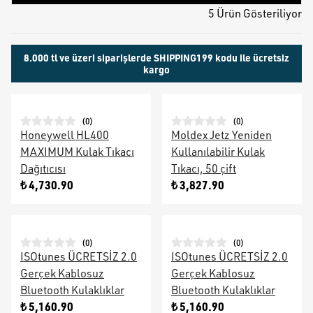
5 Ürün Gösteriliyor
8.000 tl ve üzeri siparişlerde SHIPPING199 kodu ile ücretsiz
kargo
(
0
)
(
0
)
Honeywell HL400
Moldex Jetz Yeniden
MAXIMUM Kulak Tıkacı
Kullanılabilir Kulak
Dağıtıcısı
Tıkacı, 50 çift
₺ 4,730.90
₺ 3,827.90
(
0
)
(
0
)
ISOtunes ÜCRETSİZ 2.0
ISOtunes ÜCRETSİZ 2.0
Gerçek Kablosuz
Gerçek Kablosuz
Bluetooth Kulaklıklar
Bluetooth Kulaklıklar
₺ 5,160.90
₺ 5,160.90