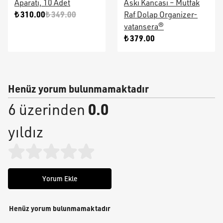
Aparatı, 10 Adet
Askı Kancası – Mutfak
₺ 310.00
₺ 349.00
Raf Dolap Organizer-
vatansera®
₺ 379.00
Henüz yorum bulunmamaktadır
0.0
6 üzerinden
yıldız
Yorum Ekle
Henüz yorum bulunmamaktadır