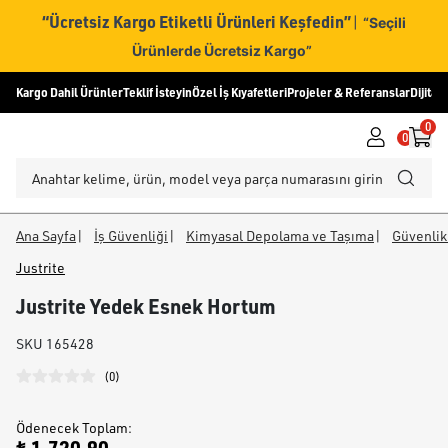
“Ücretsiz Kargo Etiketli Ürünleri Keşfedin”
|
“Seçili
Ürünlerde Ücretsiz Kargo”
Kargo Dahil Ürünler
Teklif İsteyin
Özel İş Kıyafetleri
Projeler & Referanslar
Dijital
0
0
Ana Sayfa
|
İş Güvenliği
|
Kimyasal Depolama ve Taşıma
|
Güvenlik
Justrite
Justrite Yedek Esnek Hortum
SKU
165428
(
0
)
Ödenecek Toplam
: