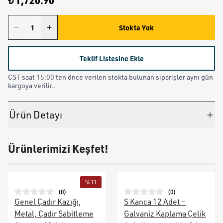
₺ 1,720.90
Stokta Yok
Teklif Listesine Ekle
CST saat 15:00'ten önce verilen stokta bulunan siparişler aynı gün
kargoya verilir..
Ürün Detayı
Ürünlerimizi Keşfet!
%
11
(
0
)
(
0
)
Genel Çadır Kazığı,
S Kanca 12 Adet –
Metal, Çadır Sabitleme
Galvaniz Kaplama Çelik