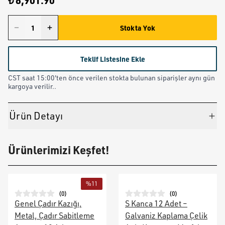
₺ 8,901.90
Stokta Yok
Teklif Listesine Ekle
CST saat 15:00'ten önce verilen stokta bulunan siparişler aynı gün
kargoya verilir..
Ürün Detayı
Ürünlerimizi Keşfet!
%
11
(
0
)
(
0
)
Genel Çadır Kazığı,
S Kanca 12 Adet –
Metal, Çadır Sabitleme
Galvaniz Kaplama Çelik