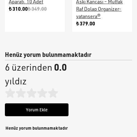
Aparatı, 10 Adet
Askı Kancası – Mutfak
₺ 310.00
₺ 349.00
Raf Dolap Organizer-
vatansera®
₺ 379.00
Henüz yorum bulunmamaktadır
0.0
6 üzerinden
yıldız
Yorum Ekle
Henüz yorum bulunmamaktadır