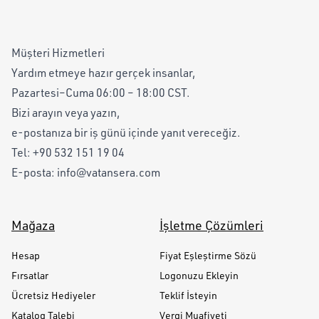
Müşteri Hizmetleri
Yardım etmeye hazır gerçek insanlar,
Pazartesi–Cuma 06:00 – 18:00 CST.
Bizi arayın veya yazın,
e-postanıza bir iş günü içinde yanıt vereceğiz.
Tel:
+90 532 151 19 04
E-posta:
info@vatansera.com
Mağaza
İşletme Çözümleri
Hesap
Fiyat Eşleştirme Sözü
Fırsatlar
Logonuzu Ekleyin
Ücretsiz Hediyeler
Teklif İsteyin
Katalog Talebi
Vergi Muafiyeti