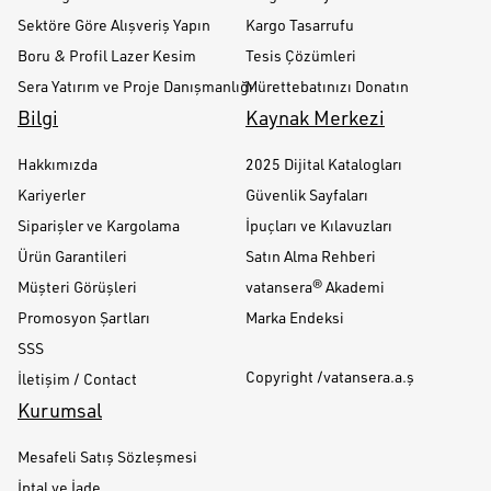
Sektöre Göre Alışveriş Yapın
Kargo Tasarrufu
Boru & Profil Lazer Kesim
Tesis Çözümleri
Sera Yatırım ve Proje Danışmanlığı
Mürettebatınızı Donatın
Bilgi
Kaynak Merkezi
Hakkımızda
2025 Dijital Katalogları
Kariyerler
Güvenlik Sayfaları
Siparişler ve Kargolama
İpuçları ve Kılavuzları
Ürün Garantileri
Satın Alma Rehberi
Müşteri Görüşleri
vatansera® Akademi
Promosyon Şartları
Marka Endeksi
SSS
Copyright /vatansera.a.ş
İletişim / Contact
Kurumsal
Mesafeli Satış Sözleşmesi
İptal ve İade