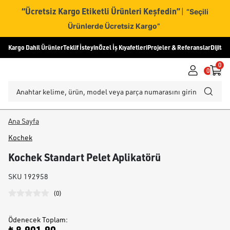
“Ücretsiz Kargo Etiketli Ürünleri Keşfedin”
|
“Seçili
Ürünlerde Ücretsiz Kargo”
Kargo Dahil Ürünler
Teklif İsteyin
Özel İş Kıyafetleri
Projeler & Referanslar
Dijital
0
0
Ana Sayfa
Kochek
Kochek Standart Pelet Aplikatörü
SKU
192958
(
0
)
Ödenecek Toplam
: