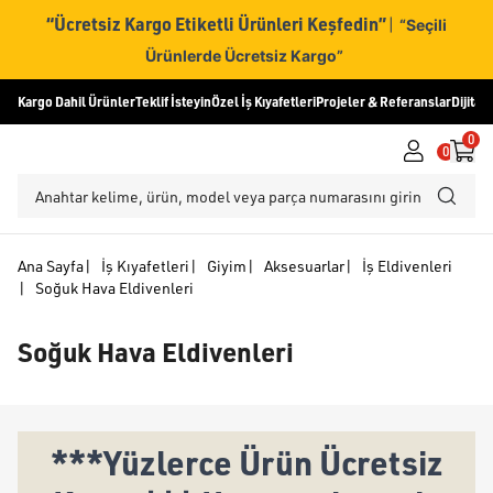
“Ücretsiz Kargo Etiketli Ürünleri Keşfedin”
|
“Seçili
Ürünlerde Ücretsiz Kargo”
Kargo Dahil Ürünler
Teklif İsteyin
Özel İş Kıyafetleri
Projeler & Referanslar
Dijital
0
0
Ana Sayfa
|
İş Kıyafetleri
|
Giyim
|
Aksesuarlar
|
İş Eldivenleri
|
Soğuk Hava Eldivenleri
Soğuk Hava Eldivenleri
***Yüzlerce Ürün Ücretsiz