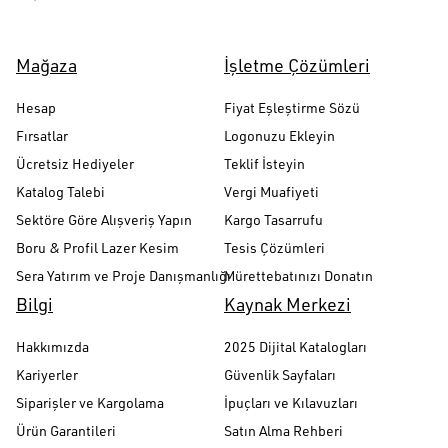
Mağaza
İşletme Çözümleri
Hesap
Fiyat Eşleştirme Sözü
Fırsatlar
Logonuzu Ekleyin
Ücretsiz Hediyeler
Teklif İsteyin
Katalog Talebi
Vergi Muafiyeti
Sektöre Göre Alışveriş Yapın
Kargo Tasarrufu
Boru & Profil Lazer Kesim
Tesis Çözümleri
Sera Yatırım ve Proje Danışmanlığı
Mürettebatınızı Donatın
Bilgi
Kaynak Merkezi
Hakkımızda
2025 Dijital Katalogları
Kariyerler
Güvenlik Sayfaları
Siparişler ve Kargolama
İpuçları ve Kılavuzları
Ürün Garantileri
Satın Alma Rehberi