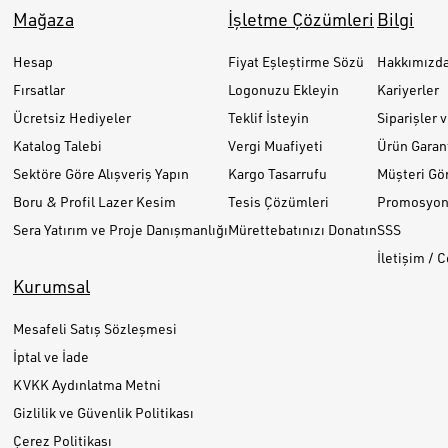
Mağaza
İşletme Çözümleri
Bilgi
Hesap
Fiyat Eşleştirme Sözü
Hakkımızd
Fırsatlar
Logonuzu Ekleyin
Kariyerler
Ücretsiz Hediyeler
Teklif İsteyin
Siparişler 
Katalog Talebi
Vergi Muafiyeti
Ürün Garant
Sektöre Göre Alışveriş Yapın
Kargo Tasarrufu
Müşteri Gör
Boru & Profil Lazer Kesim
Tesis Çözümleri
Promosyon 
Sera Yatırım ve Proje Danışmanlığı
Mürettebatınızı Donatın
SSS
İletişim / 
Kurumsal
Mesafeli Satış Sözleşmesi
İptal ve İade
KVKK Aydınlatma Metni
Gizlilik ve Güvenlik Politikası
Çerez Politikası