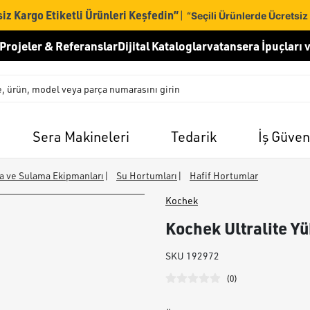
iz Kargo Etiketli Ürünleri Keşfedin”
|
“Seçili Ürünlerde Ücretsiz
Projeler & Referanslar
Dijital Kataloglar
vatansera İpuçları v
Sera Makineleri
Tedarik
İş Güven
a ve Sulama Ekipmanları
|
Su Hortumları
|
Hafif Hortumlar
Kochek
Kochek Ultralite Y
SKU
192972
(
0
)