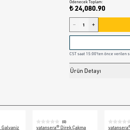
Ödenecek Toplam
:
₺ 24,080.90
CST saat 15:00'ten önce verilen st
Ürün Detayı
(
0
)
– Galvaniz
vatansera® Direk Çakma
vatansera