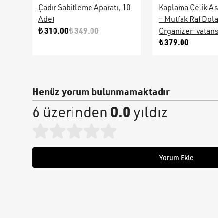
Çadır Sabitleme Aparatı, 10
Kaplama Çelik As
Adet
– Mutfak Raf Dol
₺ 310.00
₺ 349.00
Organizer-vatan
₺ 379.00
Henüz yorum bulunmamaktadır
0.0
6 üzerinden
yıldız
Yorum Ekle