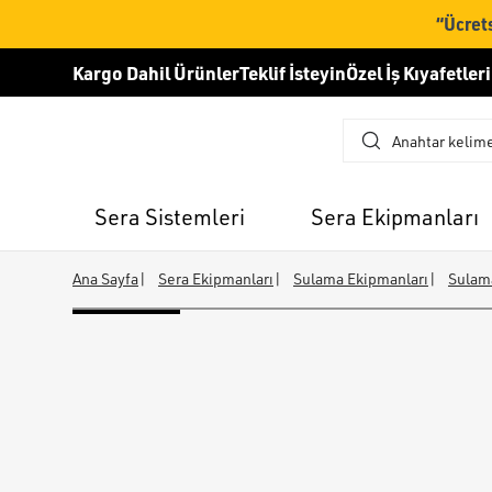
“Ücrets
Kargo Dahil Ürünler
Teklif İsteyin
Özel İş Kıyafetleri
Sera Sistemleri
Sera Ekipmanları
Ana Sayfa
|
Sera Ekipmanları
|
Sulama Ekipmanları
|
Sulam