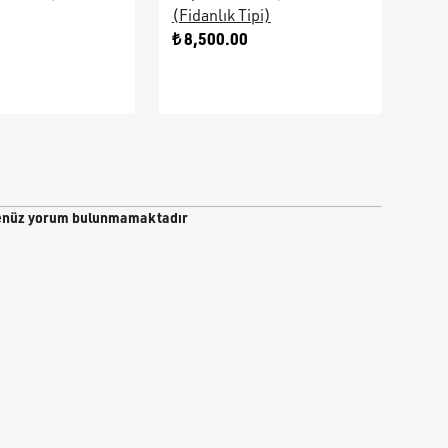
(Fidanlık Tipi)
Ara
0
₺ 8,500.00
₺ 9
nüz yorum bulunmamaktadır