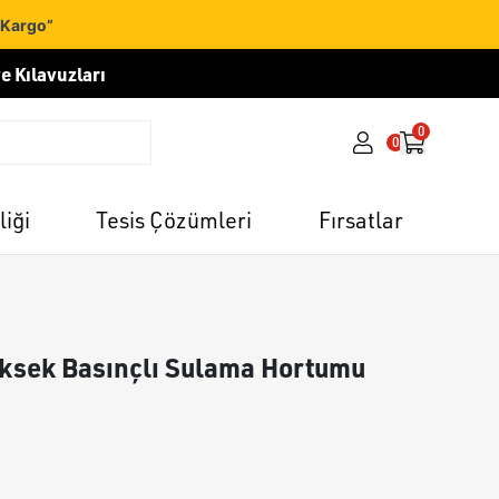
 Kargo”
e Kılavuzları
0
0
liği
Tesis Çözümleri
Fırsatlar
üksek Basınçlı Sulama Hortumu