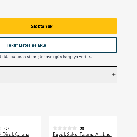
Stokta Yok
Teklif Listesine Ekle
okta bulunan siparişler aynı gün kargoya verilir..
(
0
)
(
0
)
® Direk Çakma
Büyük Saksı Taşıma Arabası
Galv