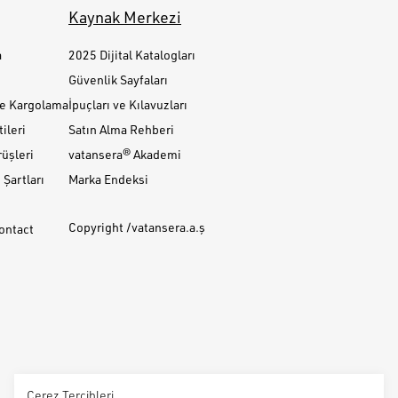
Kaynak Merkezi
a
2025 Dijital Katalogları
Güvenlik Sayfaları
ve Kargolama
İpuçları ve Kılavuzları
ileri
Satın Alma Rehberi
üşleri
vatansera® Akademi
Şartları
Marka Endeksi
Copyright /vatansera.a.ş
Contact
Çerez Tercihleri