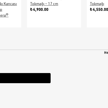
kı Kancası
Tokmağı – 17 cm
Tokmağı
₺ 4,900.00
₺ 4,550.0
ap
sera®
He