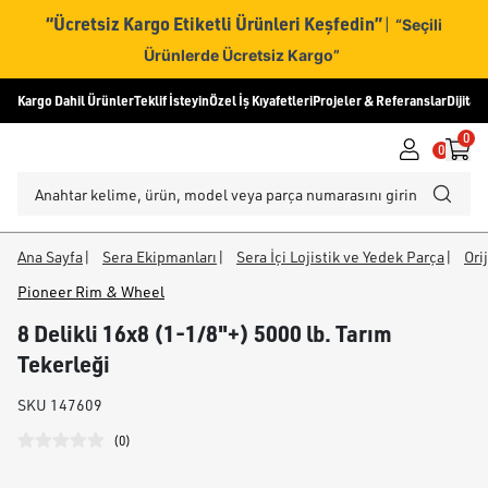
“Ücretsiz Kargo Etiketli Ürünleri Keşfedin”
|
“Seçili
Ürünlerde Ücretsiz Kargo”
Kargo Dahil Ürünler
Teklif İsteyin
Özel İş Kıyafetleri
Projeler & Referanslar
Dijital
0
0
Ana Sayfa
|
Sera Ekipmanları
|
Sera İçi Lojistik ve Yedek Parça
|
Ori
Pioneer Rim & Wheel
8 Delikli 16x8 (1-1/8"+) 5000 lb. Tarım
Tekerleği
SKU
147609
(
0
)