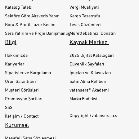
Katalog Talebi
Vergi Muafiyeti
Sektöre Göre Alışveriş Yapın
Kargo Tasarrufu
Boru & Profil Lazer Kesim
Tesis Çözümleri
Sera Yatırım ve Proje Danışmanlığı
Mürettebatınızı Donatın
Bilgi
Kaynak Merkezi
Hakkımızda
2025 Dijital Katalogları
Kariyerler
Güvenlik Sayfaları
Siparişler ve Kargolama
İpuçları ve Kılavuzları
Ürün Garantileri
Satın Alma Rehberi
Müşteri Görüşleri
vatansera® Akademi
Promosyon Şartları
Marka Endeksi
SSS
Copyright /vatansera.a.ş
İletişim / Contact
Kurumsal
Mesafeli Satış Sözleşmesi