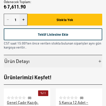
Ödenecek Toplam
:
₺ 7,611.90
Stokta Yok
Teklif Listesine Ekle
CST saat 15:00'ten önce verilen stokta bulunan siparişler aynı gün
kargoya verilir..
Ürün Detayı
Ürünlerimizi Keşfet!
%
11
(
0
)
(
0
)
Genel Çadır Kazığı,
S Kanca 12 Adet –