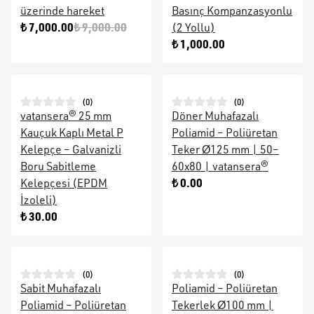
üzerinde hareket
Basınç Kompanzasyonlu
₺ 7,000.00
₺ 9,000.00
(2 Yollu)
₺ 1,000.00
(
0
)
(
0
)
vatansera® 25 mm
Döner Muhafazalı
Kauçuk Kaplı Metal P
Poliamid – Poliüretan
Kelepçe – Galvanizli
Teker Ø125 mm | 50–
Boru Sabitleme
60x80 | vatansera®
₺ 0.00
Kelepçesi (EPDM
İzoleli)
₺ 30.00
(
0
)
(
0
)
Sabit Muhafazalı
Poliamid – Poliüretan
Poliamid – Poliüretan
Tekerlek Ø100 mm |