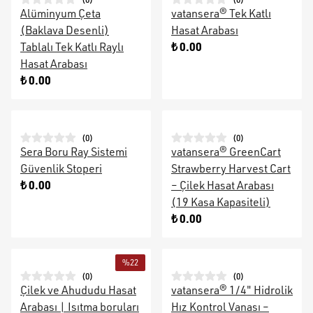
Alüminyum Çeta
vatansera® Tek Katlı
(Baklava Desenli)
Hasat Arabası
₺ 0.00
Tablalı Tek Katlı Raylı
Hasat Arabası
₺ 0.00
(
0
)
(
0
)
Sera Boru Ray Sistemi
vatansera® GreenCart
Güvenlik Stoperi
Strawberry Harvest Cart
₺ 0.00
– Çilek Hasat Arabası
(19 Kasa Kapasiteli)
₺ 0.00
%
22
(
0
)
(
0
)
Çilek ve Ahududu Hasat
vatansera® 1/4" Hidrolik
Arabası | Isıtma boruları
Hız Kontrol Vanası –