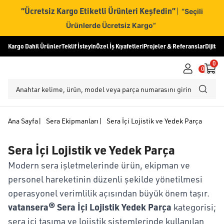
“Ücretsiz Kargo Etiketli Ürünleri Keşfedin”
|
“Seçili
Ürünlerde Ücretsiz Kargo”
Kargo Dahil Ürünler
Teklif İsteyin
Özel İş Kıyafetleri
Projeler & Referanslar
Dijital
0
0
Ana Sayfa
|
Sera Ekipmanları
|
Sera İçi Lojistik ve Yedek Parça
Sera İçi Lojistik ve Yedek Parça
Modern sera işletmelerinde ürün, ekipman ve
personel hareketinin düzenli şekilde yönetilmesi
operasyonel verimlilik açısından büyük önem taşır.
vatansera® Sera İçi Lojistik Yedek Parça
kategorisi;
sera içi taşıma ve lojistik sistemlerinde kullanılan