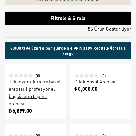
Filtrele & Sırala
85 Ürün Gösteriliyor
8.000 tl ve üzeri siparişlerde SHIPPING199 kodu ile ücretsiz
kargo
(
0
)
(
0
)
Tek tekerlekli sera hasat
Çilek Hasat Arabası
₺ 8,000.00
arabası | profesyonel
bağ & sera taşıma
arabası
₺ 6,899.00
(
0
)
(
0
)