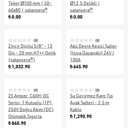
Teker Ø100 mm | 50–
Ø12,5 Delikli |
60x80 | vatansera®
vatansera®
₺ 0.00
₺ 0.00
(
0
)
(
0
)
Zincir Dişlisi 5/8” – 13
Akü Devre Kesici Şalter
Diş – 20 mm H7++ Delik
(Isıya Dayanıklı) 24V /
(vatansera®)
100A
₺ 1,032.90
₺ 645.90
(
0
)
(
0
)
25 Amper, C60H-DC
Su Geçirmez Kare Tip
Serisi, 1 Kutuplu (1P),
Ayak Şalteri – 2,5 m
250V Doğru Akım (DC)
Kablo
₺ 1,290.90
Otomatik Sigorta
₺ 860.90