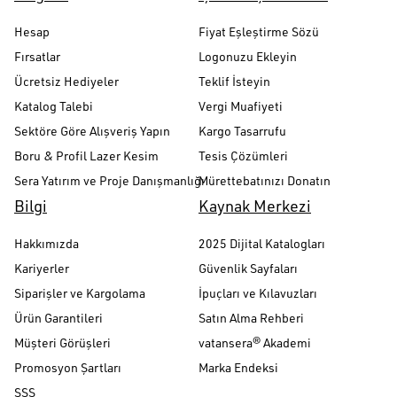
Hesap
Fiyat Eşleştirme Sözü
Fırsatlar
Logonuzu Ekleyin
Ücretsiz Hediyeler
Teklif İsteyin
Katalog Talebi
Vergi Muafiyeti
Sektöre Göre Alışveriş Yapın
Kargo Tasarrufu
Boru & Profil Lazer Kesim
Tesis Çözümleri
Sera Yatırım ve Proje Danışmanlığı
Mürettebatınızı Donatın
Bilgi
Kaynak Merkezi
Hakkımızda
2025 Dijital Katalogları
Kariyerler
Güvenlik Sayfaları
Siparişler ve Kargolama
İpuçları ve Kılavuzları
Ürün Garantileri
Satın Alma Rehberi
Müşteri Görüşleri
vatansera® Akademi
Promosyon Şartları
Marka Endeksi
SSS