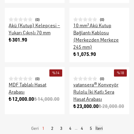
(
0
)
(
0
)
Akü (Kutup) Kelepçesi –
10 mm² Akü Kutup
Yukarı Çıkışlı 70 mm
Bağlantı Kablosu
₺ 301.90
(Merkezden Merkeze
245 mm)
₺ 1,075.90
%
14
%
18
(
0
)
(
0
)
MDF Tablalı Hasat
vatansera® Konveyör
Arabası
Rulolu İki Katlı Sera
₺ 12,000.00
₺ 14,000.00
Hasat Arabası
₺ 23,000.00
₺ 28,000.00
Geri
1
2
3
4
4
5
İleri
...