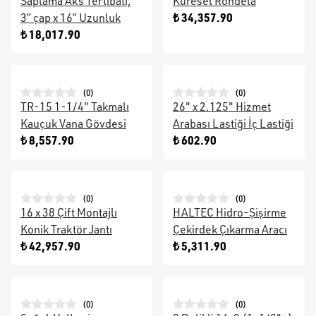
Saplama Aks Tertibatı,
Küresel Rondela
₺ 34,357.90
3” çap x 16” Uzunluk
₺ 18,017.90
(
0
)
(
0
)
TR-15 1-1/4" Takmalı
26" x 2.125" Hizmet
Kauçuk Vana Gövdesi
Arabası Lastiği İç Lastiği
₺ 8,557.90
₺ 602.90
(
0
)
(
0
)
16 x 38 Çift Montajlı
HALTEC Hidro-Şişirme
Konik Traktör Jantı
Çekirdek Çıkarma Aracı
₺ 42,957.90
₺ 5,311.90
(
0
)
(
0
)