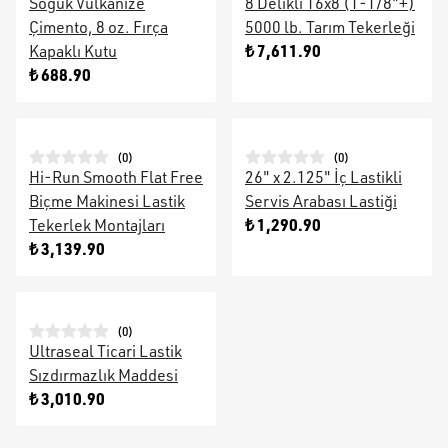
Soğuk Vulkanize
8 Delikli 16x8 (1-1/8"+)
Çimento, 8 oz. Fırça
5000 lb. Tarım Tekerleği
₺ 7,611.90
Kapaklı Kutu
₺ 688.90
(
0
)
(
0
)
Hi-Run Smooth Flat Free
26" x 2.125" İç Lastikli
Biçme Makinesi Lastik
Servis Arabası Lastiği
₺ 1,290.90
Tekerlek Montajları
₺ 3,139.90
(
0
)
Ultraseal Ticari Lastik
Sızdırmazlık Maddesi
₺ 3,010.90