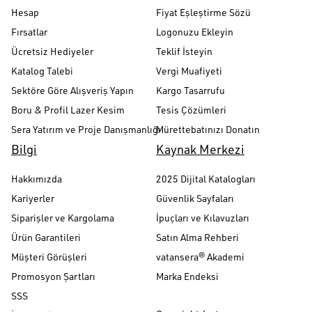
Hesap
Fiyat Eşleştirme Sözü
Fırsatlar
Logonuzu Ekleyin
Ücretsiz Hediyeler
Teklif İsteyin
Katalog Talebi
Vergi Muafiyeti
Sektöre Göre Alışveriş Yapın
Kargo Tasarrufu
Boru & Profil Lazer Kesim
Tesis Çözümleri
Sera Yatırım ve Proje Danışmanlığı
Mürettebatınızı Donatın
Bilgi
Kaynak Merkezi
Hakkımızda
2025 Dijital Katalogları
Kariyerler
Güvenlik Sayfaları
Siparişler ve Kargolama
İpuçları ve Kılavuzları
Ürün Garantileri
Satın Alma Rehberi
Müşteri Görüşleri
vatansera® Akademi
Promosyon Şartları
Marka Endeksi
SSS