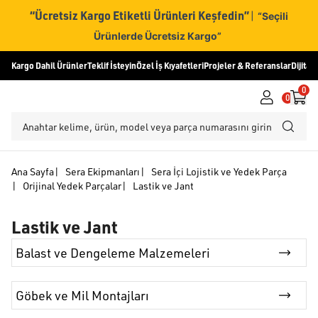
“Ücretsiz Kargo Etiketli Ürünleri Keşfedin”
|
“Seçili
Ürünlerde Ücretsiz Kargo”
Kargo Dahil Ürünler
Teklif İsteyin
Özel İş Kıyafetleri
Projeler & Referanslar
Dijital
0
0
Ana Sayfa
|
Sera Ekipmanları
|
Sera İçi Lojistik ve Yedek Parça
|
Orijinal Yedek Parçalar
|
Lastik ve Jant
Lastik ve Jant
Balast ve Dengeleme Malzemeleri
Göbek ve Mil Montajları