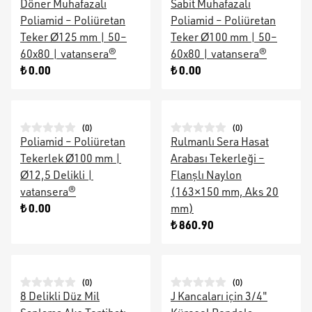
Döner Muhafazalı
Sabit Muhafazalı
Poliamid – Poliüretan
Poliamid – Poliüretan
Teker Ø125 mm | 50–
Teker Ø100 mm | 50–
60x80 | vatansera®
60x80 | vatansera®
₺ 0.00
₺ 0.00
(
0
)
(
0
)
Poliamid – Poliüretan
Rulmanlı Sera Hasat
Tekerlek Ø100 mm |
Arabası Tekerleği –
Ø12,5 Delikli |
Flanşlı Naylon
vatansera®
(163×150 mm, Aks 20
₺ 0.00
mm)
₺ 860.90
(
0
)
(
0
)
8 Delikli Düz Mil
J Kancaları için 3/4"