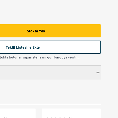
Stokta Yok
Teklif Listesine Ekle
okta bulunan siparişler aynı gün kargoya verilir..