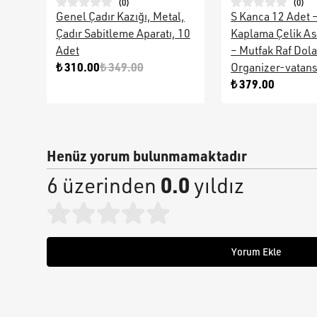
(
0
)
(
0
)
Genel Çadır Kazığı, Metal,
S Kanca 12 Adet 
Çadır Sabitleme Aparatı, 10
Kaplama Çelik As
Adet
– Mutfak Raf Dol
₺ 310.00
₺ 349.00
Organizer-vatan
₺ 379.00
Henüz yorum bulunmamaktadır
0.0
6 üzerinden
yıldız
Yorum Ekle