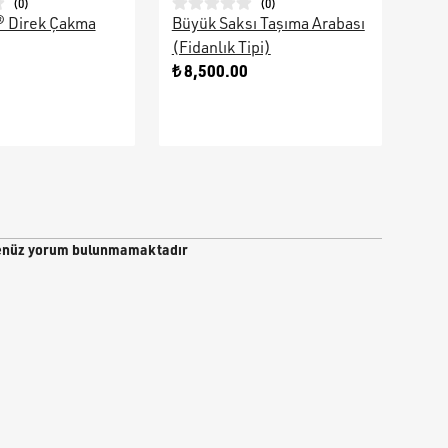
(
0
)
(
0
)
® Direk Çakma
Büyük Saksı Taşıma Arabası
Galv
(Fidanlık Tipi)
Ara
0
₺ 8,500.00
₺ 9
nüz yorum bulunmamaktadır