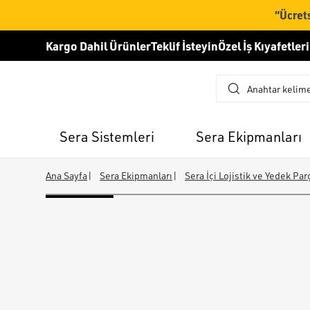
“Ücrets
Kargo Dahil Ürünler
Teklif İsteyin
Özel İş Kıyafetleri
Sera Sistemleri
Sera Ekipmanları
Ana Sayfa
|
Sera Ekipmanları
|
Sera İçi Lojistik ve Yedek Par