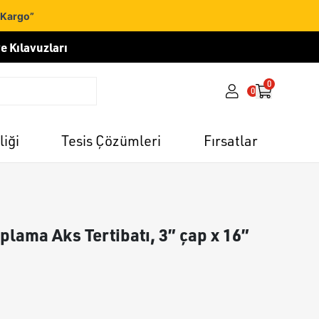
 Kargo”
e Kılavuzları
0
0
liği
Tesis Çözümleri
Fırsatlar
aplama Aks Tertibatı, 3” çap x 16”