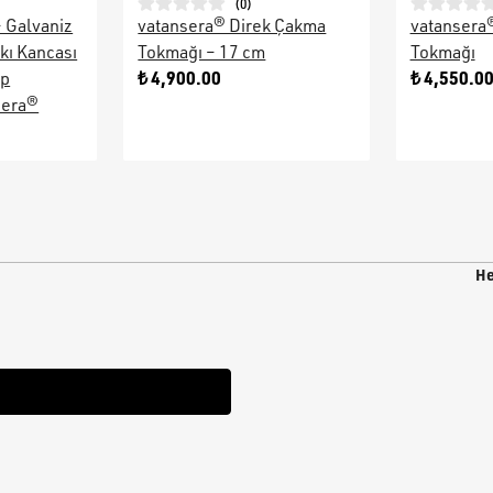
(
0
)
– Galvaniz
vatansera® Direk Çakma
vatansera
kı Kancası
Tokmağı – 17 cm
Tokmağı
₺ 4,900.00
₺ 4,550.0
ap
sera®
He