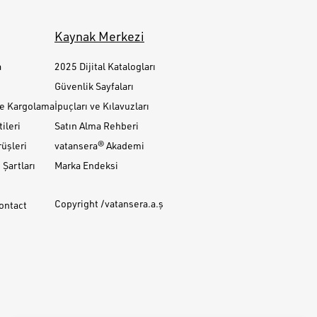
Kaynak Merkezi
a
2025 Dijital Katalogları
Güvenlik Sayfaları
ve Kargolama
İpuçları ve Kılavuzları
ileri
Satın Alma Rehberi
üşleri
vatansera® Akademi
Şartları
Marka Endeksi
Copyright /vatansera.a.ş
Contact