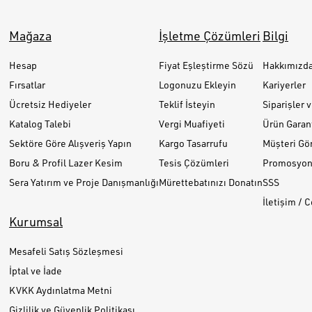
Mağaza
İşletme Çözümleri
Bilgi
Hesap
Fiyat Eşleştirme Sözü
Hakkımızd
Fırsatlar
Logonuzu Ekleyin
Kariyerler
Ücretsiz Hediyeler
Teklif İsteyin
Siparişler 
Katalog Talebi
Vergi Muafiyeti
Ürün Garant
Sektöre Göre Alışveriş Yapın
Kargo Tasarrufu
Müşteri Gör
Boru & Profil Lazer Kesim
Tesis Çözümleri
Promosyon 
Sera Yatırım ve Proje Danışmanlığı
Mürettebatınızı Donatın
SSS
İletişim / 
Kurumsal
Mesafeli Satış Sözleşmesi
İptal ve İade
KVKK Aydınlatma Metni
Gizlilik ve Güvenlik Politikası