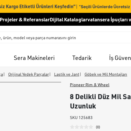
iz Kargo Etiketli Ürünleri Keşfedin”
|
“Seçili Ürünlerde Ücretsiz
Projeler & Referanslar
Dijital Kataloglar
vatansera İpuçları v
Sera Makineleri
Tedarik
İş Güven
ça
|
Orijinal Yedek Parçalar
|
Lastik ve Jant
|
Göbek ve Mil Montajları
Pioneer Rim & Wheel
8 Delikli Düz Mil S
Uzunluk
SKU
125683
(
0
)