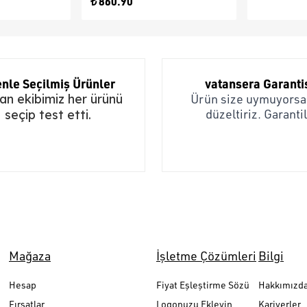
₺ 860.90
nle Seçilmiş Ürünler
vatansera Garanti
n ekibimiz her ürünü
Ürün size uymuyorsa,
düzeltiriz. Garantil
seçip test etti.
Mağaza
İşletme Çözümleri
Bilgi
Hesap
Fiyat Eşleştirme Sözü
Hakkımızd
Fırsatlar
Logonuzu Ekleyin
Kariyerler