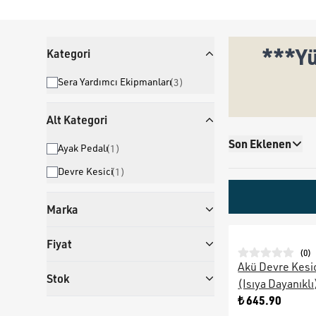
***Yü
Kategori
Sera Yardımcı Ekipmanları
(
3
)
Alt Kategori
Son Eklenen
Ayak Pedalı
(
1
)
Devre Kesici
(
1
)
Marka
Fiyat
(
0
)
Akü Devre Kesic
Stok
(Isıya Dayanıkl
₺ 645.90