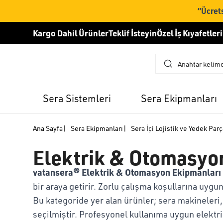
“Ücrets
Kargo Dahil Ürünler
Teklif İsteyin
Özel İş Kıyafetleri
Sera Sistemleri
Sera Ekipmanları
Ana Sayfa
|
Sera Ekipmanları
|
Sera İçi Lojistik ve Yedek Par
Elektrik & Otomasyo
vatansera® Elektrik & Otomasyon Ekipmanları
bir araya getirir. Zorlu çalışma koşullarına uygu
Bu kategoride yer alan ürünler; sera makineleri
seçilmiştir. Profesyonel kullanıma uygun elektri