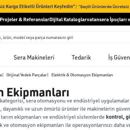
iz Kargo Etiketli Ürünleri Keşfedin”
|
“Seçili Ürünlerde Ücretsiz
Projeler & Referanslar
Dijital Kataloglar
vatansera İpuçları v
Sera Makineleri
Tedarik
İş Güven
ça
|
Orijinal Yedek Parçalar
|
Elektrik & Otomasyon Ekipmanları
n Ekipmanları
kategorisi, sera otomasyonu ve endüstriyel uygulamalar i
n, dayanıklı ve uzun ömürlü ürünler ile makinelerin güvenl
kontrol, g
, tarım ekipmanları ve endüstriyel sistemlerde
k ve otomasyon ekipmanları ile operasyonlarınızı daha ver