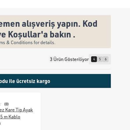
men alışveriş yapın. Kod
ve Koşullar'a bakın .
s & Conditions for details.
3 Ürün Gösteriliyor
4
5
6
odu ile ücretsiz kargo
(
0
)
ez Kare Tip Ayak
2,5 m Kablo
0