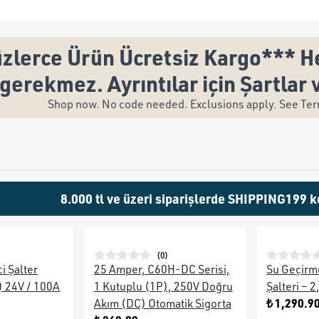
zlerce Ürün Ücretsiz Kargo*** He
gerekmez. Ayrıntılar için Şartlar 
Shop now. No code needed. Exclusions apply. See Term
8.000 tl ve üzeri siparişlerde SHIPPING199 k
(
0
)
i Şalter
25 Amper, C60H-DC Serisi,
Su Geçirm
ı) 24V / 100A
1 Kutuplu (1P), 250V Doğru
Şalteri – 
₺ 1,290.9
Akım (DC) Otomatik Sigorta