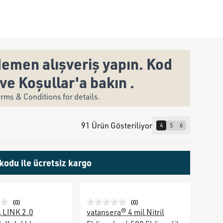
emen alışveriş yapın. Kod
ve Koşullar'a bakın .
ms & Conditions for details.
91 Ürün Gösteriliyor
4
5
6
kodu ile ücretsiz kargo
(
0
)
(
0
)
 LINK 2.0
vatansera® 4 mil Nitril