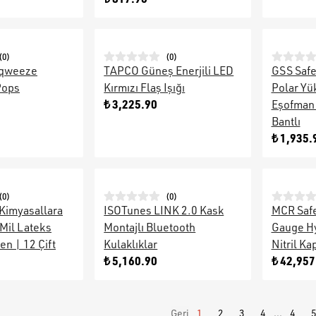
(
0
)
(
0
)
Sqweeze
TAPCO Güneş Enerjili LED
GSS Safe
Pops
Kırmızı Flaş Işığı
Polar Yü
₺ 3,225.90
Eşofman 
Bantlı
₺ 1,935.
(
0
)
(
0
)
imyasallara
ISOTunes LINK 2.0 Kask
MCR Safe
 Mil Lateks
Montajlı Bluetooth
Gauge H
en | 12 Çift
Kulaklıklar
Nitril Ka
₺ 5,160.90
₺ 42,957
Geri
1
2
3
4
...
4