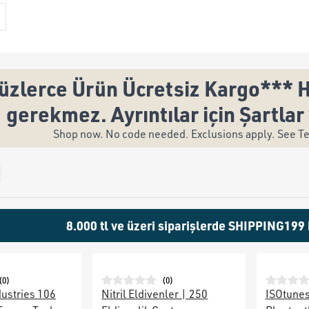
üzlerce Ürün Ücretsiz Kargo*** H
gerekmez. Ayrıntılar için Şartlar 
Shop now. No code needed. Exclusions apply. See Ter
8.000 tl ve üzeri siparişlerde SHIPPING199 
(
0
)
(
0
)
ustries 106
Nitril Eldivenler | 250
ISOtunes