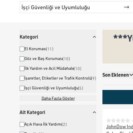
İşçi Güvenliği ve Uyumluluğu
***Y
Kategori
El Koruması
(
11
)
Göz ve Baş Koruması
(
10
)
İlk Yardım ve Acil Müdahale
(
10
)
Son Eklenen
İşaretler, Etiketler ve Trafik Kontrolü
(
9
)
İşçi Güvenliği ve Uyumluluğu
(
5
)
Daha Fazla Göster
Alt Kategori
Açık Hava İlk Yardımı
(
2
)
JohnDow Ind