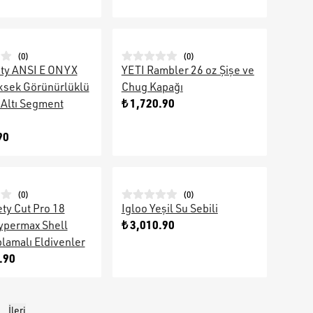
(
0
)
(
0
)
ty ANSI E ONYX
YETI Rambler 26 oz Şişe ve
ksek Görünürlüklü
Chug Kapağı
₺ 1,720.90
Altı Segment
90
(
0
)
(
0
)
ty Cut Pro 18
Igloo Yeşil Su Sebili
₺ 3,010.90
ypermax Shell
plamalı Eldivenler
.90
5
İleri