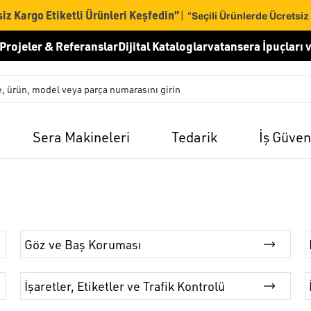
iz Kargo Etiketli Ürünleri Keşfedin”
|
“Seçili Ürünlerde Ücretsiz
Projeler & Referanslar
Dijital Kataloglar
vatansera İpuçları v
Sera Makineleri
Tedarik
İş Güven
Göz ve Baş Koruması
İşaretler, Etiketler ve Trafik Kontrolü