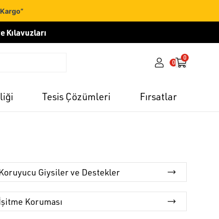
 Kargo”
e Kılavuzları
0
0
liği
Tesis Çözümleri
Fırsatlar
Koruyucu Giysiler ve Destekler
İşitme Koruması