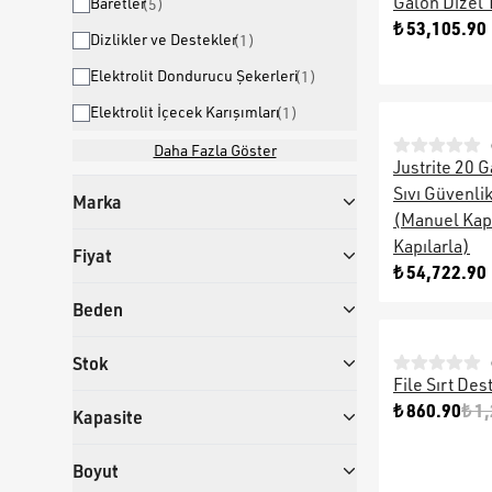
Galon Dizel 
Baretler
(
5
)
₺ 53,105.90
Dizlikler ve Destekler
(
1
)
Elektrolit Dondurucu Şekerleri
(
1
)
Elektrolit İçecek Karışımları
(
1
)
Daha Fazla Göster
Justrite 20 G
Sıvı Güvenli
Marka
(Manuel Ka
Kapılarla)
Fiyat
₺ 54,722.90
Beden
Stok
File Sırt Des
₺ 860.90
₺ 1
Kapasite
Boyut