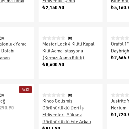
Taşıma Tankı
Eldivenlik Çanta
Bluetoot
₺ 2,150.90
₺ 5,160.
(
0
)
(
0
)
alonluk Yanıcı
Master Lock 4 Kilitli Kapalı
Orafol 1"
k Dolabı
Kilit Açma İstasyonu
Daybrigh
₺ 2,666.
panan
(Kırmızı Asma Kilitli)
₺ 8,600.90
%
33
(
0
)
(
0
)
teği
Kinco Gelişmiş
Justrite
,290.90
Görünürlüklü Deri İş
Hortum
₺ 1,720.
Eldivenleri, Yüksek
Görünürlüklü File Arkalı
₺ 817.90