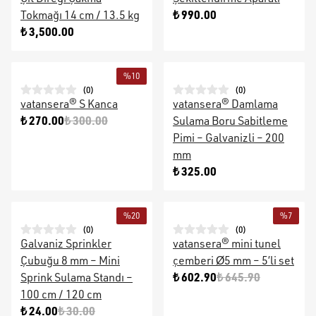
₺ 990.00
Tokmağı 14 cm / 13.5 kg
₺ 3,500.00
%
10
(
0
)
(
0
)
vatansera® S Kanca
vatansera® Damlama
₺ 270.00
₺ 300.00
Sulama Boru Sabitleme
Pimi – Galvanizli – 200
mm
₺ 325.00
%
20
%
7
(
0
)
(
0
)
Galvaniz Sprinkler
vatansera® mini tunel
Çubuğu 8 mm – Mini
çemberi Ø5 mm – 5’li set
₺ 602.90
₺ 645.90
Sprink Sulama Standı –
100 cm / 120 cm
₺ 24.00
₺ 30.00