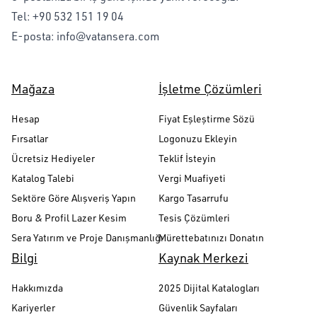
Tel:
+90 532 151 19 04
E-posta:
info@vatansera.com
Mağaza
İşletme Çözümleri
Hesap
Fiyat Eşleştirme Sözü
Fırsatlar
Logonuzu Ekleyin
Ücretsiz Hediyeler
Teklif İsteyin
Katalog Talebi
Vergi Muafiyeti
Sektöre Göre Alışveriş Yapın
Kargo Tasarrufu
Boru & Profil Lazer Kesim
Tesis Çözümleri
Sera Yatırım ve Proje Danışmanlığı
Mürettebatınızı Donatın
Bilgi
Kaynak Merkezi
Hakkımızda
2025 Dijital Katalogları
Kariyerler
Güvenlik Sayfaları