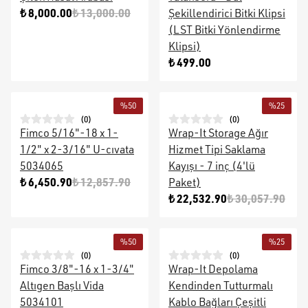
₺ 8,000.00
₺ 13,000.00
Şekillendirici Bitki Klipsi
(LST Bitki Yönlendirme
Klipsi)
₺ 499.00
%
50
%
25
(
0
)
(
0
)
Fimco 5/16"-18 x 1-
Wrap-It Storage Ağır
1/2" x 2-3/16" U-cıvata
Hizmet Tipi Saklama
5034065
Kayışı - 7 inç (4'lü
₺ 6,450.90
₺ 12,857.90
Paket)
₺ 22,532.90
₺ 30,057.90
%
50
%
25
(
0
)
(
0
)
Fimco 3/8"-16 x 1-3/4"
Wrap-It Depolama
Altıgen Başlı Vida
Kendinden Tutturmalı
5034101
Kablo Bağları Çeşitli