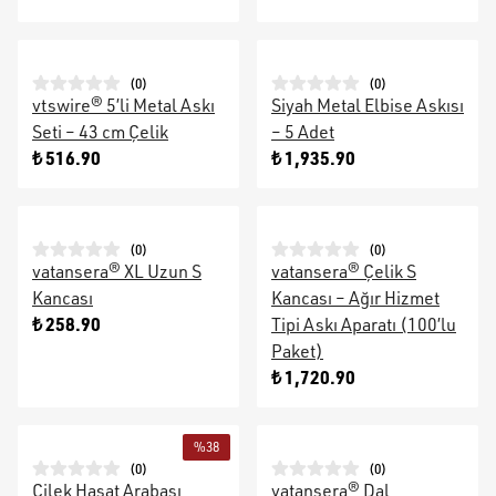
(
0
)
(
0
)
vtswire® 5’li Metal Askı
Siyah Metal Elbise Askısı
Seti – 43 cm Çelik
– 5 Adet
₺ 516.90
₺ 1,935.90
(
0
)
(
0
)
vatansera® XL Uzun S
vatansera® Çelik S
Kancası
Kancası – Ağır Hizmet
₺ 258.90
Tipi Askı Aparatı (100’lu
Paket)
₺ 1,720.90
%
38
(
0
)
(
0
)
Çilek Hasat Arabası
vatansera® Dal