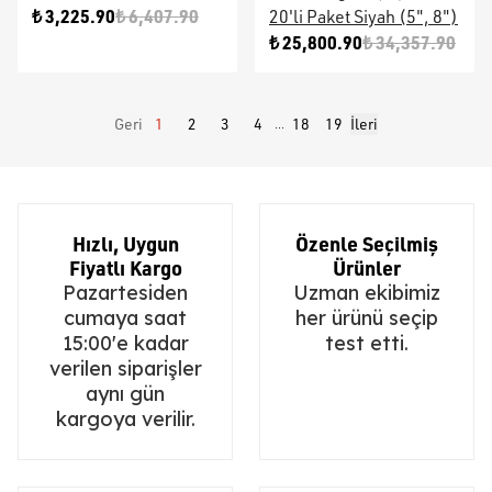
₺ 3,225.90
₺ 6,407.90
20'li Paket Siyah (5", 8")
₺ 25,800.90
₺ 34,357.90
Geri
1
2
3
4
18
19
İleri
...
Hızlı, Uygun
Özenle Seçilmiş
Fiyatlı Kargo
Ürünler
Pazartesiden
Uzman ekibimiz
cumaya saat
her ürünü seçip
15:00'e kadar
test etti.
verilen siparişler
aynı gün
kargoya verilir.