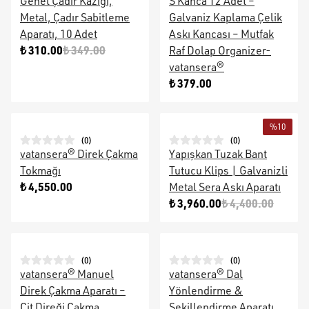
Genel Çadır Kazığı,
S Kanca 12 Adet –
Metal, Çadır Sabitleme
Galvaniz Kaplama Çelik
Aparatı, 10 Adet
Askı Kancası – Mutfak
₺ 310.00
₺ 349.00
Raf Dolap Organizer-
vatansera®
₺ 379.00
%
10
(
0
)
(
0
)
vatansera® Direk Çakma
Yapışkan Tuzak Bant
Tokmağı
Tutucu Klips | Galvanizli
₺ 4,550.00
Metal Sera Askı Aparatı
₺ 3,960.00
₺ 4,400.00
(
0
)
(
0
)
vatansera® Manuel
vatansera® Dal
Direk Çakma Aparatı –
Yönlendirme &
Çit Direği Çakma
Şekillendirme Aparatı