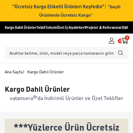
“Ücretsiz Kargo Etiketli Ürünleri Keşfedin”
|
“Seçili
Ürünlerde Ücretsiz Kargo”
Kargo Dahil Ürünler
Teklif İsteyin
Özel İş Kıyafetleri
Projeler & Referanslar
Dijital
0
0
Ana Sayfa
|
Kargo Dahil Ürünler
Kargo Dahil Ürünler
vatansera®’da İndirimli Ürünler ve Özel Teklifler
***Yüzlerce Ürün Ücretsiz