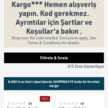
Kargo*** Hemen alışveriş
yapın. Kod gerekmez.
Ayrıntılar için Şartlar ve
Koşullar'a bakın .
Shop now. No code needed. Exclusions apply. See
Terms & Conditions for details.
Filtrele & Sırala
375 Ürün Gösteriliyor
8.000 tl ve üzeri siparişlerde SHIPPING199 kodu ile ücretsiz
kargo
%
11
(
0
)
(
0
)