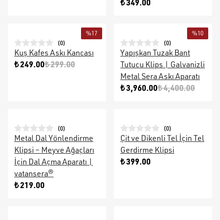
₺ 349.00
%
17
%
10
(
0
)
(
0
)
Kuş Kafes Askı Kancası
Yapışkan Tuzak Bant
₺ 249.00
₺ 299.00
Tutucu Klips | Galvanizli
Metal Sera Askı Aparatı
₺ 3,960.00
₺ 4,400.00
(
0
)
(
0
)
Metal Dal Yönlendirme
Çit ve Dikenli Tel İçin Tel
Klipsi – Meyve Ağaçları
Gerdirme Klipsi
₺ 399.00
İçin Dal Açma Aparatı |
vatansera®
₺ 219.00