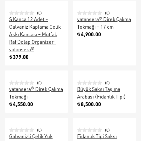
(
0
)
(
0
)
S Kanca 12 Adet –
vatansera® Direk Çakma
Galvaniz Kaplama Çelik
Tokmağı – 17 cm
₺ 4,900.00
Askı Kancası – Mutfak
Raf Dolap Organizer-
vatansera®
₺ 379.00
(
0
)
(
0
)
vatansera® Direk Çakma
Büyük Saksı Taşıma
Tokmağı
Arabası (Fidanlık Tipi)
₺ 4,550.00
₺ 8,500.00
(
0
)
(
0
)
Galvanizli Çelik Yük
Fidanlık Tipi Saksı