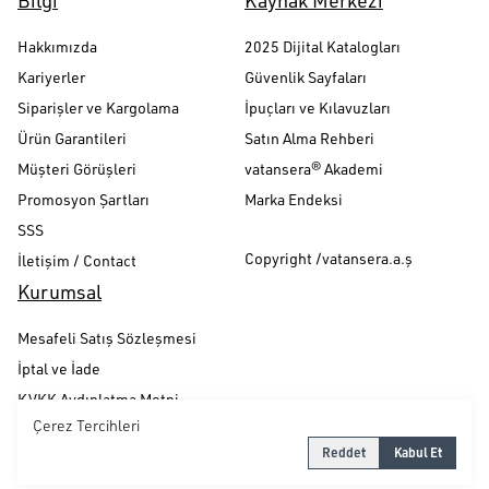
Bilgi
Kaynak Merkezi
Hakkımızda
2025 Dijital Katalogları
Kariyerler
Güvenlik Sayfaları
Siparişler ve Kargolama
İpuçları ve Kılavuzları
Ürün Garantileri
Satın Alma Rehberi
Müşteri Görüşleri
vatansera® Akademi
Promosyon Şartları
Marka Endeksi
SSS
Copyright /vatansera.a.ş
İletişim / Contact
Kurumsal
Mesafeli Satış Sözleşmesi
İptal ve İade
KVKK Aydınlatma Metni
Çerez Tercihleri
Gizlilik ve Güvenlik Politikası
Reddet
Kabul Et
Çerez Politikası