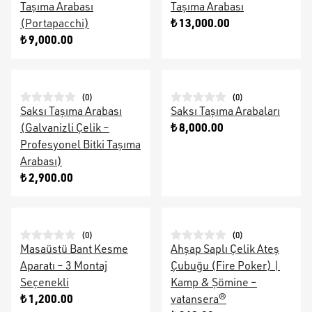
Taşıma Arabası
Taşıma Arabası
₺ 13,000.00
(Portapacchi)
₺ 9,000.00
(
0
)
(
0
)
Saksı Taşıma Arabası
Saksı Taşıma Arabaları
₺ 8,000.00
(Galvanizli Çelik –
Profesyonel Bitki Taşıma
Arabası)
₺ 2,900.00
(
0
)
(
0
)
Masaüstü Bant Kesme
Ahşap Saplı Çelik Ateş
Aparatı – 3 Montaj
Çubuğu (Fire Poker) |
Seçenekli
Kamp & Şömine –
₺ 1,200.00
vatansera®