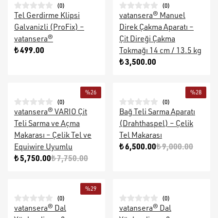
(
0
)
(
0
)
Tel Gerdirme Klipsi
vatansera® Manuel
Galvanizli (ProFix) –
Direk Çakma Aparatı –
vatansera®
Çit Direği Çakma
₺ 499.00
Tokmağı 14 cm / 13.5 kg
₺ 3,500.00
%
26
%
28
(
0
)
(
0
)
vatansera® VARIO Çit
Bağ Teli Sarma Aparatı
Teli Sarma ve Açma
(Drahthaspel) – Çelik
Makarası – Çelik Tel ve
Tel Makarası
₺ 6,500.00
₺ 9,000.00
Equiwire Uyumlu
₺ 5,750.00
₺ 7,750.00
%
29
(
0
)
(
0
)
vatansera® Dal
vatansera® Dal