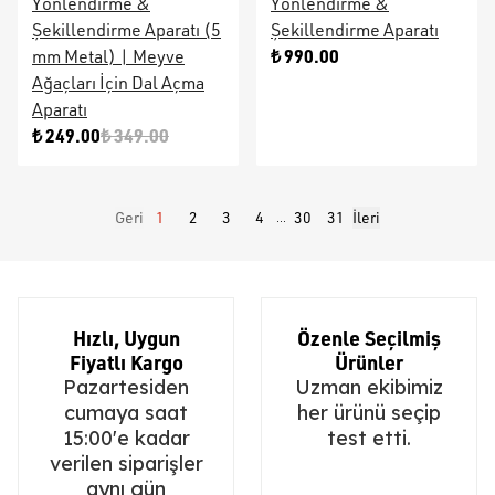
Yönlendirme &
Yönlendirme &
Şekillendirme Aparatı (5
Şekillendirme Aparatı
₺ 990.00
mm Metal) | Meyve
Ağaçları İçin Dal Açma
Aparatı
₺ 249.00
₺ 349.00
Geri
1
2
3
4
30
31
İleri
...
Hızlı, Uygun
Özenle Seçilmiş
Fiyatlı Kargo
Ürünler
Pazartesiden
Uzman ekibimiz
cumaya saat
her ürünü seçip
15:00'e kadar
test etti.
verilen siparişler
aynı gün