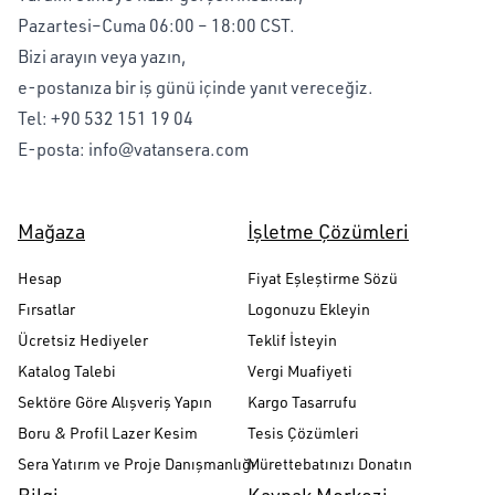
Pazartesi–Cuma 06:00 – 18:00 CST.
Bizi arayın veya yazın,
e-postanıza bir iş günü içinde yanıt vereceğiz.
Tel:
+90 532 151 19 04
E-posta:
info@vatansera.com
Mağaza
İşletme Çözümleri
Hesap
Fiyat Eşleştirme Sözü
Fırsatlar
Logonuzu Ekleyin
Ücretsiz Hediyeler
Teklif İsteyin
Katalog Talebi
Vergi Muafiyeti
Sektöre Göre Alışveriş Yapın
Kargo Tasarrufu
Boru & Profil Lazer Kesim
Tesis Çözümleri
Sera Yatırım ve Proje Danışmanlığı
Mürettebatınızı Donatın