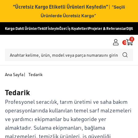
“Ücretsiz Kargo Etiketli Ürünleri Keşfedin”
|
“Seçili
Ürünlerde Ücretsiz Kargo”
Kargo Dahil Ürünler
Teklif İsteyin
Özel İş Kıyafetleri
Projeler & Referanslar
Dijital
0
0
Ana Sayfa
|
Tedarik
Tedarik
Profesyonel seracılık, tarım üretimi ve saha bakım
operasyonlarında kullanılan temel sarf malzemeleri
ve yardımcı ekipmanlar bu kategoride yer
almaktadır. Sulama ekipmanları, bağlama
malzemeleri, temizlik ürünleri, iş güvenliği