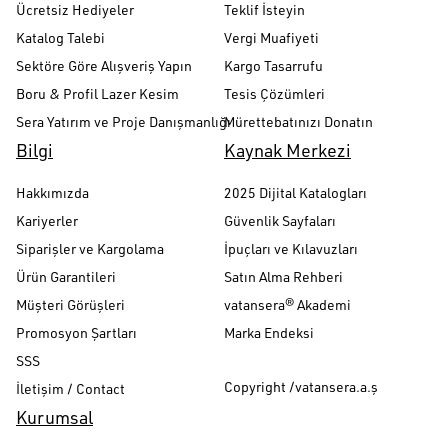
Ücretsiz Hediyeler
Teklif İsteyin
Katalog Talebi
Vergi Muafiyeti
Sektöre Göre Alışveriş Yapın
Kargo Tasarrufu
Boru & Profil Lazer Kesim
Tesis Çözümleri
Sera Yatırım ve Proje Danışmanlığı
Mürettebatınızı Donatın
Bilgi
Kaynak Merkezi
Hakkımızda
2025 Dijital Katalogları
Kariyerler
Güvenlik Sayfaları
Siparişler ve Kargolama
İpuçları ve Kılavuzları
Ürün Garantileri
Satın Alma Rehberi
Müşteri Görüşleri
vatansera® Akademi
Promosyon Şartları
Marka Endeksi
SSS
Copyright /vatansera.a.ş
İletişim / Contact
Kurumsal