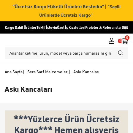
“Ücretsiz Kargo Etiketli Ürünleri Keşfedin”
|
“Seçili
Ürünlerde Ücretsiz Kargo”
Kargo Dahil Ürünler
Teklif İsteyin
Özel İş Kıyafetleri
Projeler & Referanslar
Dijital
0
0
Ana Sayfa
|
Sera Sarf Malzemeleri
|
Askı Kancaları
Askı Kancaları
***Yüzlerce Ürün Ücretsiz
Kargo*** Hemen alışveriş