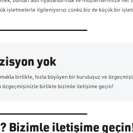
mek, bunları adil fiyatlandırmak ve müşterilerimize her 
k işletmelerle ilgileniyoruz çünkü biz de küçük bir işl
ozisyon yok
amakla birlikte, hızla büyüyen bir kuruluşuz ve özgeçmiş
in özgeçmişinizle birlikte bizimle iletişime geçin!
i? Bizimle iletişime geçin