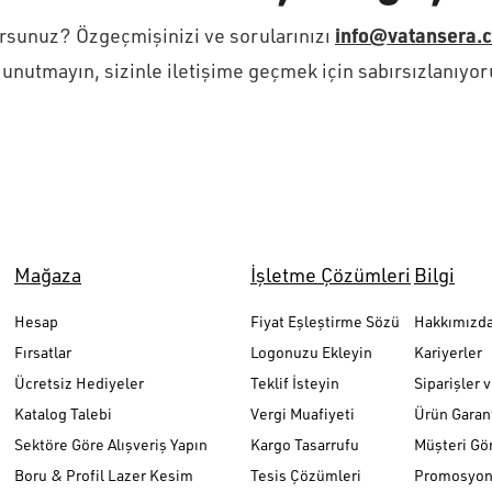
info@vatansera.
orsunuz? Özgeçmişinizi ve sorularınızı
yi unutmayın, sizinle iletişime geçmek için sabırsızlanıyor
Mağaza
İşletme Çözümleri
Bilgi
Hesap
Fiyat Eşleştirme Sözü
Hakkımızd
Fırsatlar
Logonuzu Ekleyin
Kariyerler
Ücretsiz Hediyeler
Teklif İsteyin
Siparişler 
Katalog Talebi
Vergi Muafiyeti
Ürün Garant
Sektöre Göre Alışveriş Yapın
Kargo Tasarrufu
Müşteri Gör
Boru & Profil Lazer Kesim
Tesis Çözümleri
Promosyon 