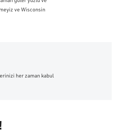
zaman güler yüzlü ve
etmeyiz ve Wisconsin
lerinizi her zaman kabul
!