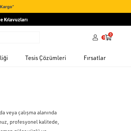
 Kargo”
e Kılavuzları
0
0
liği
Tesis Çözümleri
Fırsatlar
nda veya çalışma alanında
muz, profesyonel kalitede,