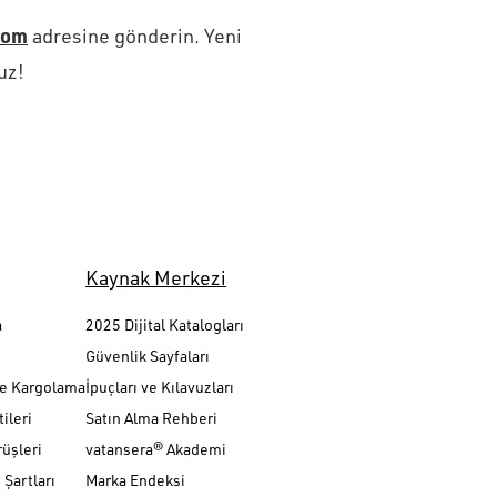
com
adresine gönderin. Yeni
uz!
Kaynak Merkezi
a
2025 Dijital Katalogları
Güvenlik Sayfaları
ve Kargolama
İpuçları ve Kılavuzları
ileri
Satın Alma Rehberi
üşleri
vatansera® Akademi
Şartları
Marka Endeksi