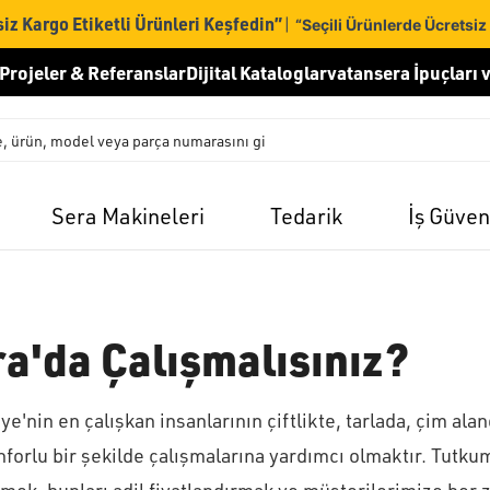
iz Kargo Etiketli Ürünleri Keşfedin”
|
“Seçili Ürünlerde Ücretsiz
Projeler & Referanslar
Dijital Kataloglar
vatansera İpuçları v
Sera Makineleri
Tedarik
İş Güven
a'da Çalışmalısınız?
'nin en çalışkan insanlarının çiftlikte, tarlada, çim ala
nforlu bir şekilde çalışmalarına yardımcı olmaktır. Tutku