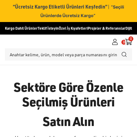
“Ücretsiz Kargo Etiketli Ürünleri Keşfedin”
|
“Seçili
Ürünlerde Ücretsiz Kargo”
Kargo Dahil Ürünler
Teklif İsteyin
Özel İş Kıyafetleri
Projeler & Referanslar
Dijital
0
0
Sektöre Göre Özenle
Seçilmiş Ürünleri
Satın Alın