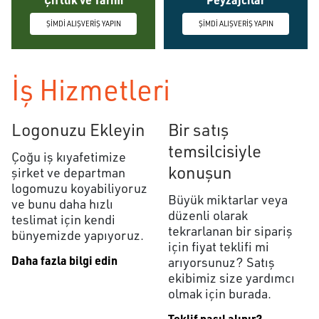
ŞİMDİ ALIŞVERİŞ YAPIN
ŞİMDİ ALIŞVERİŞ YAPIN
İş Hizmetleri
Logonuzu Ekleyin
Bir satış
temsilcisiyle
Çoğu iş kıyafetimize
konuşun
şirket ve departman
logomuzu koyabiliyoruz
Büyük miktarlar veya
ve bunu daha hızlı
düzenli olarak
teslimat için kendi
tekrarlanan bir sipariş
bünyemizde yapıyoruz.
için fiyat teklifi mi
Daha fazla bilgi edin
arıyorsunuz? Satış
ekibimiz size yardımcı
olmak için burada.
Teklif nasıl alınır?