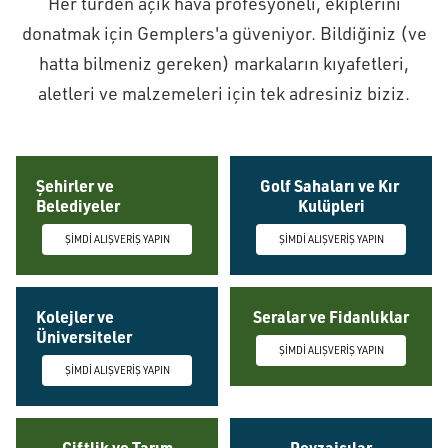
Her türden açık hava profesyoneli, ekiplerini
donatmak için Gemplers'a güveniyor. Bildiğiniz (ve
hatta bilmeniz gereken) markaların kıyafetleri,
aletleri ve malzemeleri için tek adresiniz biziz.
Şehirler ve
Golf Sahaları ve Kır
Belediyeler
Kulüpleri
ŞİMDİ ALIŞVERİŞ YAPIN
ŞİMDİ ALIŞVERİŞ YAPIN
Kolejler ve
Seralar ve Fidanlıklar
Üniversiteler
ŞİMDİ ALIŞVERİŞ YAPIN
ŞİMDİ ALIŞVERİŞ YAPIN
Çiftlik ve Tarım
Peyzajcılar