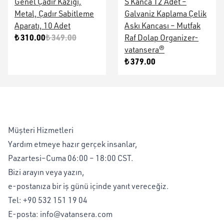
Genel Çadır Kazığı,
S Kanca 12 Adet –
Metal, Çadır Sabitleme
Galvaniz Kaplama Çelik
Aparatı, 10 Adet
Askı Kancası – Mutfak
₺ 310.00
₺ 349.00
Raf Dolap Organizer-
vatansera®
₺ 379.00
Müşteri Hizmetleri
Yardım etmeye hazır gerçek insanlar,
Pazartesi–Cuma 06:00 – 18:00 CST.
Bizi arayın veya yazın,
e-postanıza bir iş günü içinde yanıt vereceğiz.
Tel:
+90 532 151 19 04
E-posta:
info@vatansera.com