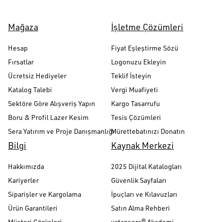
Mağaza
İşletme Çözümleri
Hesap
Fiyat Eşleştirme Sözü
Fırsatlar
Logonuzu Ekleyin
Ücretsiz Hediyeler
Teklif İsteyin
Katalog Talebi
Vergi Muafiyeti
Sektöre Göre Alışveriş Yapın
Kargo Tasarrufu
Boru & Profil Lazer Kesim
Tesis Çözümleri
Sera Yatırım ve Proje Danışmanlığı
Mürettebatınızı Donatın
Bilgi
Kaynak Merkezi
Hakkımızda
2025 Dijital Katalogları
Kariyerler
Güvenlik Sayfaları
Siparişler ve Kargolama
İpuçları ve Kılavuzları
Ürün Garantileri
Satın Alma Rehberi
Müşteri Görüşleri
vatansera® Akademi