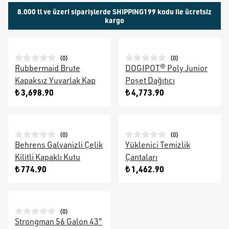
8.000 tl ve üzeri siparişlerde SHIPPING199 kodu ile ücretsiz
kargo
(
0
)
(
0
)
Rubbermaid Brute
DOGIPOT® Poly Junior
Kapaksız Yuvarlak Kap
Poşet Dağıtıcı
₺ 3,698.90
₺ 4,773.90
(
0
)
(
0
)
Behrens Galvanizli Çelik
Yüklenici Temizlik
Kilitli Kapaklı Kutu
Çantaları
₺ 774.90
₺ 1,462.90
(
0
)
Strongman 56 Galon 43"