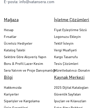
E-posta:
info@vatansera.com
Mağaza
İşletme Çözümleri
Hesap
Fiyat Eşleştirme Sözü
Fırsatlar
Logonuzu Ekleyin
Ücretsiz Hediyeler
Teklif İsteyin
Katalog Talebi
Vergi Muafiyeti
Sektöre Göre Alışveriş Yapın
Kargo Tasarrufu
Boru & Profil Lazer Kesim
Tesis Çözümleri
Sera Yatırım ve Proje Danışmanlığı
Mürettebatınızı Donatın
Bilgi
Kaynak Merkezi
Hakkımızda
2025 Dijital Katalogları
Kariyerler
Güvenlik Sayfaları
Siparişler ve Kargolama
İpuçları ve Kılavuzları
Ürün Garantileri
Satın Alma Rehberi