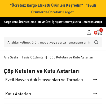
“Ücretsiz Kargo Etiketli Ürünleri Keşfedin”
|
“Seçili
Ürünlerde Ücretsiz Kargo”
Kargo Dahil Ürünler
Teklif İsteyin
Özel İş Kıyafetleri
Projeler & Referanslar
Dijital
0
0
Ana Sayfa
|
Tesis Çözümleri
|
Çöp Kutuları ve Kutu Astarları
Çöp Kutuları ve Kutu Astarları
Evcil Hayvan Atık İstasyonları ve Torbaları
Kutu Astarları