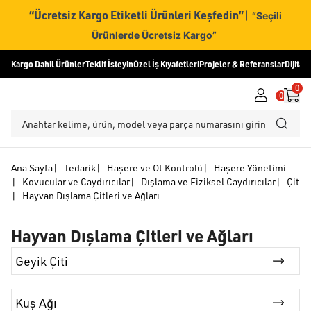
“Ücretsiz Kargo Etiketli Ürünleri Keşfedin”
|
“Seçili
Ürünlerde Ücretsiz Kargo”
Kargo Dahil Ürünler
Teklif İsteyin
Özel İş Kıyafetleri
Projeler & Referanslar
Dijital
0
0
Ana Sayfa
|
Tedarik
|
Haşere ve Ot Kontrolü
|
Haşere Yönetimi
|
Kovucular ve Caydırıcılar
|
Dışlama ve Fiziksel Caydırıcılar
|
Çit
|
Hayvan Dışlama Çitleri ve Ağları
Hayvan Dışlama Çitleri ve Ağları
Geyik Çiti
Kuş Ağı