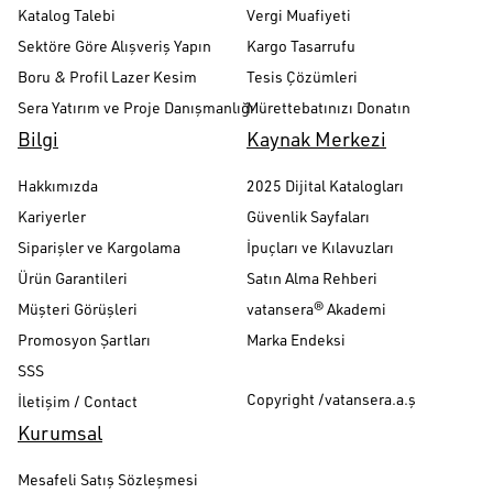
Katalog Talebi
Vergi Muafiyeti
Sektöre Göre Alışveriş Yapın
Kargo Tasarrufu
Boru & Profil Lazer Kesim
Tesis Çözümleri
Sera Yatırım ve Proje Danışmanlığı
Mürettebatınızı Donatın
Bilgi
Kaynak Merkezi
Hakkımızda
2025 Dijital Katalogları
Kariyerler
Güvenlik Sayfaları
Siparişler ve Kargolama
İpuçları ve Kılavuzları
Ürün Garantileri
Satın Alma Rehberi
Müşteri Görüşleri
vatansera® Akademi
Promosyon Şartları
Marka Endeksi
SSS
Copyright /vatansera.a.ş
İletişim / Contact
Kurumsal
Mesafeli Satış Sözleşmesi