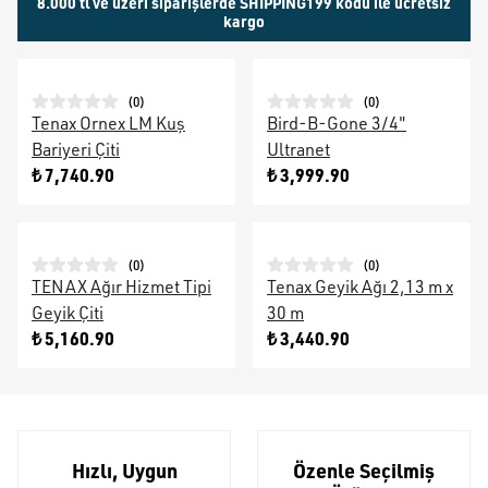
8.000 tl ve üzeri siparişlerde SHIPPING199 kodu ile ücretsiz
kargo
(
0
)
(
0
)
Tenax Ornex LM Kuş
Bird-B-Gone 3/4"
Bariyeri Çiti
Ultranet
₺ 7,740.90
₺ 3,999.90
(
0
)
(
0
)
TENAX Ağır Hizmet Tipi
Tenax Geyik Ağı 2,13 m x
Geyik Çiti
30 m
₺ 5,160.90
₺ 3,440.90
Hızlı, Uygun
Özenle Seçilmiş