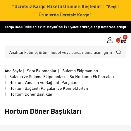
“Ücretsiz Kargo Etiketli Ürünleri Keşfedin”
|
“Seçili
Ürünlerde Ücretsiz Kargo”
Kargo Dahil Ürünler
Teklif İsteyin
Özel İş Kıyafetleri
Projeler & Referanslar
Dijital
0
0
Ana Sayfa
|
Sera Ekipmanları
|
Sulama Ekipmanları
|
Sulama ve Sulama Ekipmanları
|
Su Hortumu Ek Parçaları
|
Hortum Vanaları ve Bağlantı Parçaları
|
Hortum Bağlantı Parçaları ve Konnektörleri
|
Hortum Döner Başlıkları
Hortum Döner Başlıkları