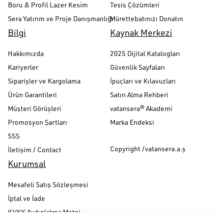
Boru & Profil Lazer Kesim
Tesis Çözümleri
Sera Yatırım ve Proje Danışmanlığı
Mürettebatınızı Donatın
Bilgi
Kaynak Merkezi
Hakkımızda
2025 Dijital Katalogları
Kariyerler
Güvenlik Sayfaları
Siparişler ve Kargolama
İpuçları ve Kılavuzları
Ürün Garantileri
Satın Alma Rehberi
Müşteri Görüşleri
vatansera® Akademi
Promosyon Şartları
Marka Endeksi
SSS
Copyright /vatansera.a.ş
İletişim / Contact
Kurumsal
Mesafeli Satış Sözleşmesi
İptal ve İade
KVKK Aydınlatma Metni