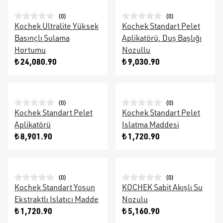
(
0
)
(
0
)
Kochek Ultralite Yüksek
Kochek Standart Pelet
Basınçlı Sulama
Aplikatörü, Duş Başlığı
Hortumu
Nozullu
₺ 24,080.90
₺ 9,030.90
(
0
)
(
0
)
Kochek Standart Pelet
Kochek Standart Pelet
Aplikatörü
Islatma Maddesi
₺ 8,901.90
₺ 1,720.90
(
0
)
(
0
)
Kochek Standart Yosun
KOCHEK Sabit Akışlı Su
Ekstraktlı Islatıcı Madde
Nozulu
₺ 1,720.90
₺ 5,160.90