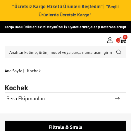
“Ücretsiz Kargo Etiketli Ürünleri Keşfedin”
|
“Seçili
Ürünlerde Ücretsiz Kargo”
Kargo Dahil Ürünler
Teklif İsteyin
Özel İş Kıyafetleri
Projeler & Referanslar
Dijital
0
0
Ana Sayfa
|
Kochek
Kochek
Sera Ekipmanları
Filtrele & Sırala