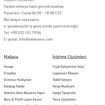
Yardım etmeye hazır gerçek insanlar,
Pazartesi–Cuma 06:00 – 18:00 CST.
Bizi arayın veya yazın,
e-postanıza bir iş günü içinde yanıt vereceğiz.
Tel:
+90 532 151 19 04
E-posta:
info@vatansera.com
Mağaza
İşletme Çözümleri
Hesap
Fiyat Eşleştirme Sözü
Fırsatlar
Logonuzu Ekleyin
Ücretsiz Hediyeler
Teklif İsteyin
Katalog Talebi
Vergi Muafiyeti
Sektöre Göre Alışveriş Yapın
Kargo Tasarrufu
Boru & Profil Lazer Kesim
Tesis Çözümleri