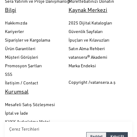
Sera Yatırım ve Proje Danışmanlığı
Mürettebatınızı Donatın
Bilgi
Kaynak Merkezi
Hakkımızda
2025 Dijital Katalogları
Kariyerler
Güvenlik Sayfaları
Siparişler ve Kargolama
İpuçları ve Kılavuzları
Ürün Garantileri
Satın Alma Rehberi
Müşteri Görüşleri
vatansera® Akademi
Promosyon Şartları
Marka Endeksi
SSS
Copyright /vatansera.a.ş
İletişim / Contact
Kurumsal
Mesafeli Satış Sözleşmesi
İptal ve İade
KVKK Aydınlatma Metni
Çerez Tercihleri
Gizlilik ve Güvenlik Politikası
Reddet
Kabul Et