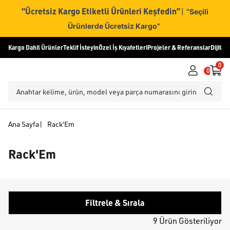
“Ücretsiz Kargo Etiketli Ürünleri Keşfedin”
|
“Seçili
Ürünlerde Ücretsiz Kargo”
Kargo Dahil Ürünler
Teklif İsteyin
Özel İş Kıyafetleri
Projeler & Referanslar
Dijital
0
0
Ana Sayfa
|
Rack'Em
Rack'Em
Filtrele & Sırala
9 Ürün Gösteriliyor