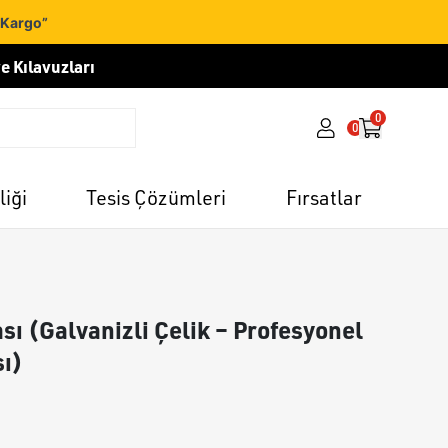
 Kargo”
e Kılavuzları
0
0
liği
Tesis Çözümleri
Fırsatlar
ı (Galvanizli Çelik – Profesyonel
sı)