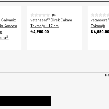
(
0
)
– Galvaniz
vatansera® Direk Çakma
vatansera
kı Kancası
Tokmağı – 17 cm
Tokmağı
₺ 4,900.00
₺ 4,550.0
ap
sera®
He