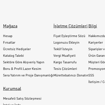
Mağaza
İşletme Çözümleri
Bilgi
Hesap
Fiyat Eşleştirme Sözü
Hakkımızd
Fırsatlar
Logonuzu Ekleyin
Kariyerler
Ücretsiz Hediyeler
Teklif İsteyin
Siparişler 
Katalog Talebi
Vergi Muafiyeti
Ürün Garant
Sektöre Göre Alışveriş Yapın
Kargo Tasarrufu
Müşteri Gör
Boru & Profil Lazer Kesim
Tesis Çözümleri
Promosyon 
Sera Yatırım ve Proje Danışmanlığı
Mürettebatınızı Donatın
SSS
İletişim / 
Kurumsal
Mesafeli Satış Sözleşmesi
İptal ve İade