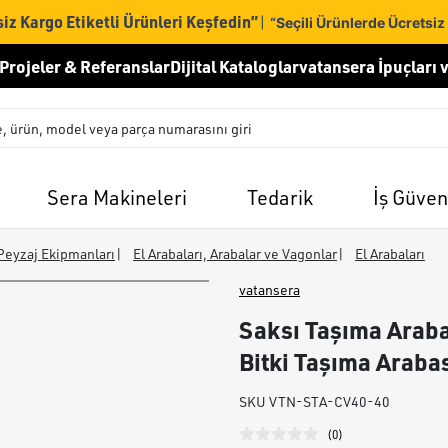
iz Kargo Etiketli Ürünleri Keşfedin”
|
“Seçili Ürünlerde Ücretsiz
Projeler & Referanslar
Dijital Kataloglar
vatansera İpuçları v
Sera Makineleri
Tedarik
İş Güven
Peyzaj Ekipmanları
|
El Arabaları, Arabalar ve Vagonlar
|
El Arabaları
vatansera
Saksı Taşıma Arabas
Bitki Taşıma Araba
SKU
VTN-STA-CV40-40
(
0
)