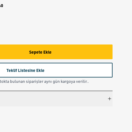
40
Sepete Ekle
Teklif Listesine Ekle
okta bulunan siparişler aynı gün kargoya verilir..