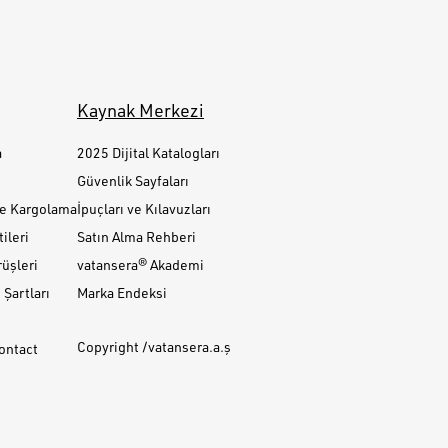
Kaynak Merkezi
a
2025 Dijital Katalogları
Güvenlik Sayfaları
ve Kargolama
İpuçları ve Kılavuzları
ileri
Satın Alma Rehberi
üşleri
vatansera® Akademi
Şartları
Marka Endeksi
Copyright /vatansera.a.ş
Contact