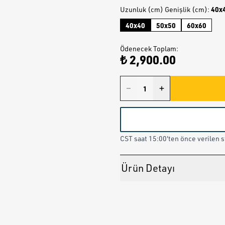
40x
Uzunluk (cm) Genişlik (cm)
:
40x40
50x50
60x60
Ödenecek Toplam
:
₺ 2,900.00
CST saat 15:00'ten önce verilen st
Ürün Detayı