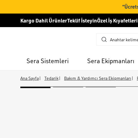
“Ücrets
Kargo Dahil Ürünler
Teklif İsteyin
Özel İş Kıyafetleri
Sera Sistemleri
Sera Ekipmanları
Ana Sayfa
|
Tedarik
|
Bakım & Yardımcı Sera Ekipmanları
|