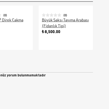
(
0
)
(
0
)
® Direk Çakma
Büyük Saksı Taşıma Arabası
Galv
(Fidanlık Tipi)
Ara
0
₺ 8,500.00
₺ 9
nüz yorum bulunmamaktadır