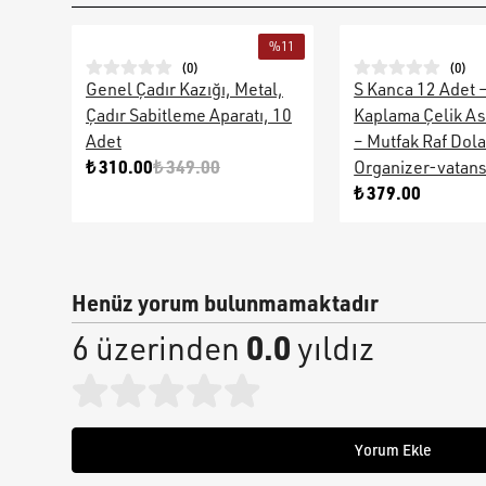
%
11
(
0
)
(
0
)
Genel Çadır Kazığı, Metal,
S Kanca 12 Adet 
Çadır Sabitleme Aparatı, 10
Kaplama Çelik As
Adet
– Mutfak Raf Dol
₺ 310.00
₺ 349.00
Organizer-vatan
₺ 379.00
Henüz yorum bulunmamaktadır
0.0
6 üzerinden
yıldız
Yorum Ekle