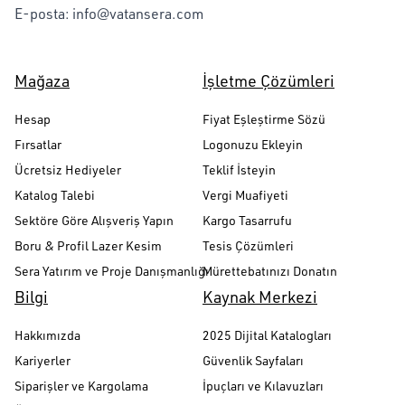
E-posta:
info@vatansera.com
Mağaza
İşletme Çözümleri
Hesap
Fiyat Eşleştirme Sözü
Fırsatlar
Logonuzu Ekleyin
Ücretsiz Hediyeler
Teklif İsteyin
Katalog Talebi
Vergi Muafiyeti
Sektöre Göre Alışveriş Yapın
Kargo Tasarrufu
Boru & Profil Lazer Kesim
Tesis Çözümleri
Sera Yatırım ve Proje Danışmanlığı
Mürettebatınızı Donatın
Bilgi
Kaynak Merkezi
Hakkımızda
2025 Dijital Katalogları
Kariyerler
Güvenlik Sayfaları
Siparişler ve Kargolama
İpuçları ve Kılavuzları