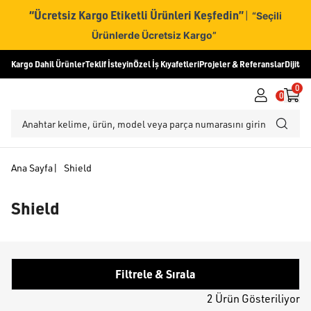
“Ücretsiz Kargo Etiketli Ürünleri Keşfedin”
|
“Seçili
Ürünlerde Ücretsiz Kargo”
Kargo Dahil Ürünler
Teklif İsteyin
Özel İş Kıyafetleri
Projeler & Referanslar
Dijital
0
0
Ana Sayfa
|
Shield
Shield
Filtrele & Sırala
2 Ürün Gösteriliyor