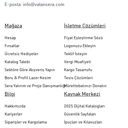
E-posta:
info@vatansera.com
Mağaza
İşletme Çözümleri
Hesap
Fiyat Eşleştirme Sözü
Fırsatlar
Logonuzu Ekleyin
Ücretsiz Hediyeler
Teklif İsteyin
Katalog Talebi
Vergi Muafiyeti
Sektöre Göre Alışveriş Yapın
Kargo Tasarrufu
Boru & Profil Lazer Kesim
Tesis Çözümleri
Sera Yatırım ve Proje Danışmanlığı
Mürettebatınızı Donatın
Bilgi
Kaynak Merkezi
Hakkımızda
2025 Dijital Katalogları
Kariyerler
Güvenlik Sayfaları
Siparişler ve Kargolama
İpuçları ve Kılavuzları