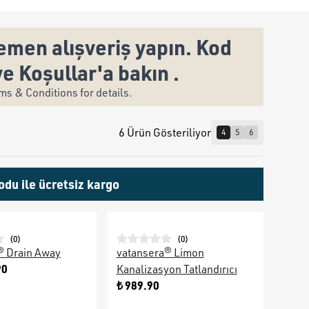
men alışveriş yapın. Kod
ve Koşullar'a bakın .
s & Conditions for details.
6 Ürün Gösteriliyor
4
5
6
odu ile ücretsiz kargo
(
0
)
(
0
)
® Drain Away
vatansera® Limon
90
Kanalizasyon Tatlandırıcı
₺ 989.90