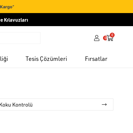
 Kargo”
e Kılavuzları
0
0
liği
Tesis Çözümleri
Fırsatlar
Koku Kontrolü