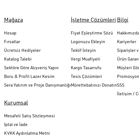
Mağaza
İşletme Çözümleri
Bilgi
Hesap
Fiyat Eşleştirme Sözü
Hakkımızd
Fırsatlar
Logonuzu Ekleyin
Kariyerler
Ücretsiz Hediyeler
Teklif İsteyin
Siparişler 
Katalog Talebi
Vergi Muafiyeti
Ürün Garant
Sektöre Göre Alışveriş Yapın
Kargo Tasarrufu
Müşteri Gör
Boru & Profil Lazer Kesim
Tesis Çözümleri
Promosyon 
Sera Yatırım ve Proje Danışmanlığı
Mürettebatınızı Donatın
SSS
İletişim / 
Kurumsal
Mesafeli Satış Sözleşmesi
İptal ve İade
KVKK Aydınlatma Metni