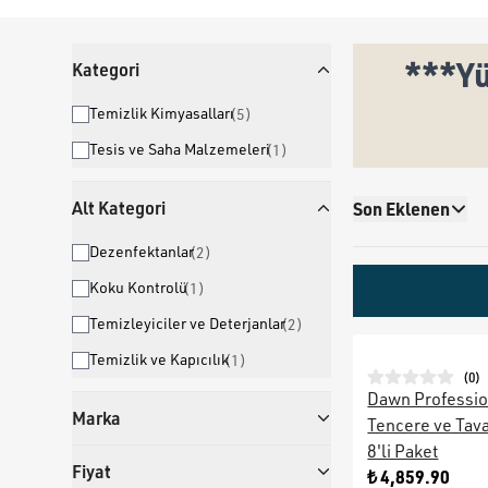
***Yü
Kategori
Temizlik Kimyasalları
(
5
)
Tesis ve Saha Malzemeleri
(
1
)
Alt Kategori
Son Eklenen
Dezenfektanlar
(
2
)
Koku Kontrolü
(
1
)
Temizleyiciler ve Deterjanlar
(
2
)
Temizlik ve Kapıcılık
(
1
)
(
0
)
Dawn Professio
Marka
Tencere ve Tava
8'li Paket
Fiyat
₺ 4,859.90