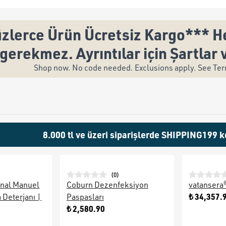
zlerce Ürün Ücretsiz Kargo*** He
gerekmez. Ayrıntılar için Şartlar 
Shop now. No code needed. Exclusions apply. See Term
8.000 tl ve üzeri siparişlerde SHIPPING199 k
(
0
)
nal Manuel
Coburn Dezenfeksiyon
vatansera
₺ 34,357.
 Deterjanı |
Paspasları
₺ 2,580.90