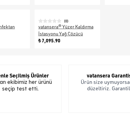
(
0
)
nfektan
vatansera® Yüzer Kaldırma
İstasyonu Yağ Çözücü
₺ 7,095.90
nle Seçilmiş Ürünler
vatansera Garanti
n ekibimiz her ürünü
Ürün size uymuyorsa,
düzeltiriz. Garantil
seçip test etti.