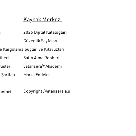
Kaynak Merkezi
a
2025 Dijital Katalogları
Güvenlik Sayfaları
ve Kargolama
İpuçları ve Kılavuzları
ileri
Satın Alma Rehberi
üşleri
vatansera® Akademi
Şartları
Marka Endeksi
Copyright /vatansera.a.ş
Contact