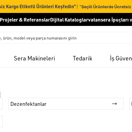
iz Kargo Etiketli Ürünleri Keşfedin”
|
“Seçili Ürünlerde Ücretsiz
Projeler & Referanslar
Dijital Kataloglar
vatansera İpuçları v
Sera Makineleri
Tedarik
İş Güven
ı
Dezenfektanlar