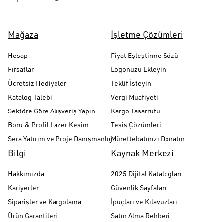
Mağaza
İşletme Çözümleri
Hesap
Fiyat Eşleştirme Sözü
Fırsatlar
Logonuzu Ekleyin
Ücretsiz Hediyeler
Teklif İsteyin
Katalog Talebi
Vergi Muafiyeti
Sektöre Göre Alışveriş Yapın
Kargo Tasarrufu
Boru & Profil Lazer Kesim
Tesis Çözümleri
Sera Yatırım ve Proje Danışmanlığı
Mürettebatınızı Donatın
Bilgi
Kaynak Merkezi
Hakkımızda
2025 Dijital Katalogları
Kariyerler
Güvenlik Sayfaları
Siparişler ve Kargolama
İpuçları ve Kılavuzları
Ürün Garantileri
Satın Alma Rehberi