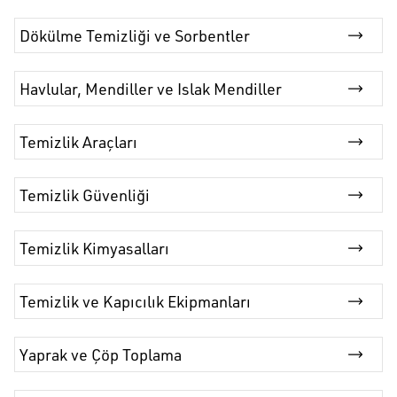
temizleme çözümlerine kadar birçok ürün; çalışma alanınızı
düzenli, hijyenik ve iş sağlığı ile güvenliği standartlarına uygun
Dökülme Temizliği ve Sorbentler
tutmanıza yardımcı olur.
Havlular, Mendiller ve Islak Mendiller
Temizlik Araçları
Temizlik Güvenliği
Temizlik Kimyasalları
Temizlik ve Kapıcılık Ekipmanları
Yaprak ve Çöp Toplama