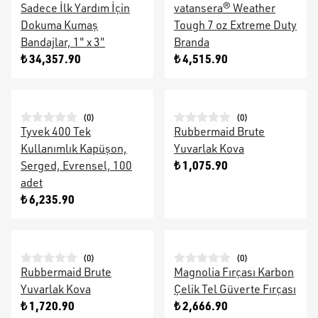
Sadece İlk Yardım İçin
vatansera® Weather
Dokuma Kumaş
Tough 7 oz Extreme Duty
Bandajlar, 1" x 3"
Branda
₺ 34,357.90
₺ 4,515.90
(
0
)
(
0
)
Tyvek 400 Tek
Rubbermaid Brute
Kullanımlık Kapüşon,
Yuvarlak Kova
₺ 1,075.90
Serged, Evrensel, 100
adet
₺ 6,235.90
(
0
)
(
0
)
Rubbermaid Brute
Magnolia Fırçası Karbon
Yuvarlak Kova
Çelik Tel Güverte Fırçası
₺ 1,720.90
₺ 2,666.90