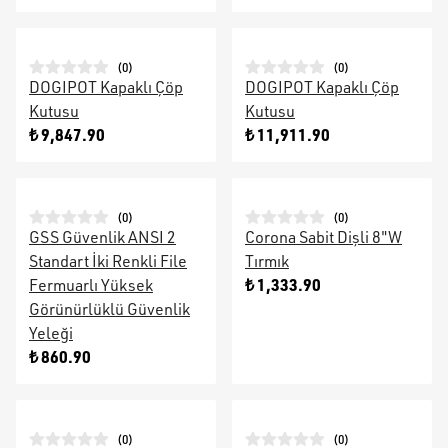
(
0
)
(
0
)
DOGIPOT Kapaklı Çöp
DOGIPOT Kapaklı Çöp
Kutusu
Kutusu
₺ 9,847.90
₺ 11,911.90
(
0
)
(
0
)
GSS Güvenlik ANSI 2
Corona Sabit Dişli 8"W
Standart İki Renkli File
Tırmık
₺ 1,333.90
Fermuarlı Yüksek
Görünürlüklü Güvenlik
Yeleği
₺ 860.90
(
0
)
(
0
)