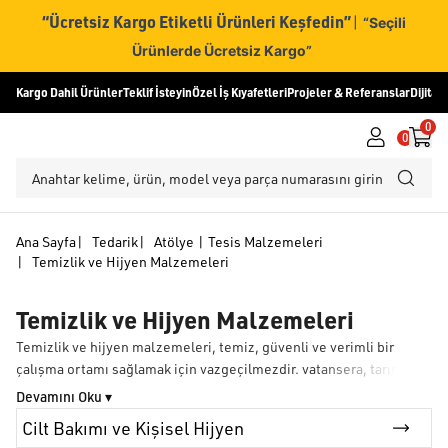
“Ücretsiz Kargo Etiketli Ürünleri Keşfedin”
|
“Seçili
Ürünlerde Ücretsiz Kargo”
Kargo Dahil Ürünler
Teklif İsteyin
Özel İş Kıyafetleri
Projeler & Referanslar
Dijital
0
0
Ana Sayfa
|
Tedarik
|
Atölye | Tesis Malzemeleri
|
Temizlik ve Hijyen Malzemeleri
Temizlik ve Hijyen Malzemeleri
Temizlik ve hijyen malzemeleri, temiz, güvenli ve verimli bir
çalışma ortamı sağlamak için vazgeçilmezdir. vatansera, tarım,
peyzaj ve tesis yönetimi alanında profesyonel kullanıcıların
ihtiyaçlarına uygun kapsamlı ürün seçenekleri sunar. Çöp kutuları
Cilt Bakımı ve Kişisel Hijyen
ve çöp torbalarından temizleyicilere, deterjanlara ve döküntü