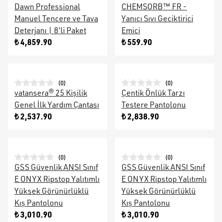
Dawn Professional
CHEMSORB™ FR -
Manuel Tencere ve Tava
Yanıcı Sıvı Geciktirici
Deterjanı | 8'li Paket
Emici
₺ 4,859.90
₺ 559.90
(
0
)
(
0
)
vatansera® 25 Kişilik
Çentik Önlük Tarzı
Genel İlk Yardım Çantası
Testere Pantolonu
₺ 2,537.90
₺ 2,838.90
(
0
)
(
0
)
GSS Güvenlik ANSI Sınıf
GSS Güvenlik ANSI Sınıf
E ONYX Ripstop Yalıtımlı
E ONYX Ripstop Yalıtımlı
Yüksek Görünürlüklü
Yüksek Görünürlüklü
Kış Pantolonu
Kış Pantolonu
₺ 3,010.90
₺ 3,010.90