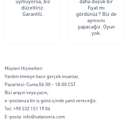
uymuyorsa, biz
daha düşük bir
düzeltiriz.
fiyat mı
Garantili.
gördünüz? Biz de
aynısını
yapacağız. Oyun
yok.
Müşteri Hizmetleri
Yardım etmeye hazır gerçek insanlar,
Pazartesi–Cuma 06:00 – 18:00 CST.
Bizi arayın veya yazın,
e-postanıza bir iş günü içinde yanıt vereceğiz.
Tel:
+90 532 151 19 04
E-posta:
info@vatansera.com