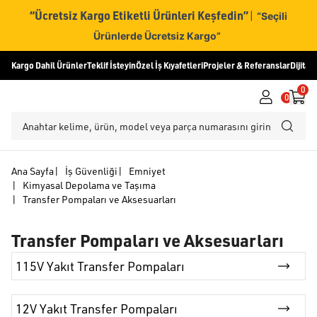
“Ücretsiz Kargo Etiketli Ürünleri Keşfedin”
|
“Seçili
Ürünlerde Ücretsiz Kargo”
Kargo Dahil Ürünler
Teklif İsteyin
Özel İş Kıyafetleri
Projeler & Referanslar
Dijital
0
0
Ana Sayfa
|
İş Güvenliği
|
Emniyet
|
Kimyasal Depolama ve Taşıma
|
Transfer Pompaları ve Aksesuarları
Transfer Pompaları ve Aksesuarları
115V Yakıt Transfer Pompaları
12V Yakıt Transfer Pompaları