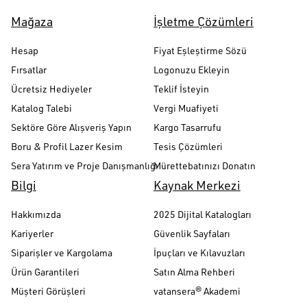
Mağaza
İşletme Çözümleri
Hesap
Fiyat Eşleştirme Sözü
Fırsatlar
Logonuzu Ekleyin
Ücretsiz Hediyeler
Teklif İsteyin
Katalog Talebi
Vergi Muafiyeti
Sektöre Göre Alışveriş Yapın
Kargo Tasarrufu
Boru & Profil Lazer Kesim
Tesis Çözümleri
Sera Yatırım ve Proje Danışmanlığı
Mürettebatınızı Donatın
Bilgi
Kaynak Merkezi
Hakkımızda
2025 Dijital Katalogları
Kariyerler
Güvenlik Sayfaları
Siparişler ve Kargolama
İpuçları ve Kılavuzları
Ürün Garantileri
Satın Alma Rehberi
Müşteri Görüşleri
vatansera® Akademi