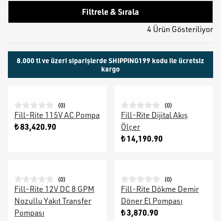
Filtrele & Sırala
4 Ürün Gösteriliyor
8.000 tl ve üzeri siparişlerde SHIPPING199 kodu ile ücretsiz
kargo
(
0
)
(
0
)
Fill-Rite 115V AC Pompa
Fill-Rite Dijital Akış
₺ 83,420.90
Ölçer
₺ 14,190.90
(
0
)
(
0
)
Fill-Rite 12V DC 8 GPM
Fill-Rite Dökme Demir
Nozullu Yakıt Transfer
Döner El Pompası
₺ 3,870.90
Pompası