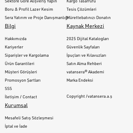
Sektöre Göre Alışveriş Yapın
Kargo Tasarrufu
Boru & Profil Lazer Kesim
Tesis Çözümleri
Sera Yatırım ve Proje Danışmanlığı
Mürettebatınızı Donatın
Bilgi
Kaynak Merkezi
Hakkımızda
2025 Dijital Katalogları
Kariyerler
Güvenlik Sayfaları
Siparişler ve Kargolama
İpuçları ve Kılavuzları
Ürün Garantileri
Satın Alma Rehberi
Müşteri Görüşleri
vatansera® Akademi
Promosyon Şartları
Marka Endeksi
SSS
Copyright /vatansera.a.ş
İletişim / Contact
Kurumsal
Mesafeli Satış Sözleşmesi
İptal ve İade