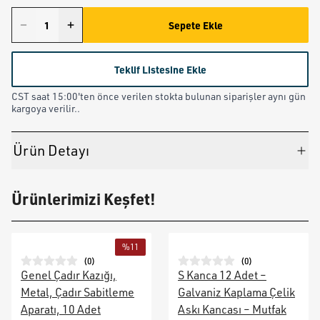
Sepete Ekle
Teklif Listesine Ekle
CST saat 15:00'ten önce verilen stokta bulunan siparişler aynı gün
kargoya verilir..
Ürün Detayı
Ürünlerimizi Keşfet!
%
11
(
0
)
(
0
)
Genel Çadır Kazığı,
S Kanca 12 Adet –
Metal, Çadır Sabitleme
Galvaniz Kaplama Çelik
Aparatı, 10 Adet
Askı Kancası – Mutfak