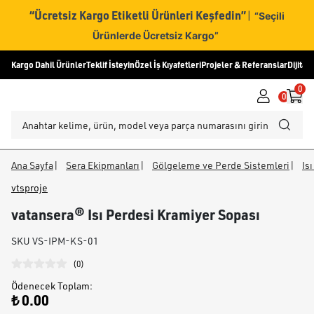
“Ücretsiz Kargo Etiketli Ürünleri Keşfedin”
|
“Seçili
Ürünlerde Ücretsiz Kargo”
Kargo Dahil Ürünler
Teklif İsteyin
Özel İş Kıyafetleri
Projeler & Referanslar
Dijital
0
0
Ana Sayfa
|
Sera Ekipmanları
|
Gölgeleme ve Perde Sistemleri
|
Is
vtsproje
vatansera® Isı Perdesi Kramiyer Sopası
SKU
VS-IPM-KS-01
(
0
)
Ödenecek Toplam
:
₺ 0.00