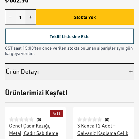
₺ 602.90
Stokta Yok
Teklif Listesine Ekle
CST saat 15:00'ten önce verilen stokta bulunan siparişler aynı gün
kargoya verilir..
Ürün Detayı
Ürünlerimizi Keşfet!
%
11
(
0
)
(
0
)
Genel Çadır Kazığı,
S Kanca 12 Adet –
Metal, Çadır Sabitleme
Galvaniz Kaplama Çelik