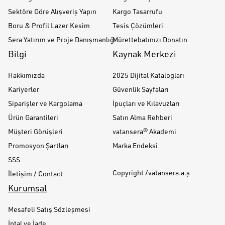
Sektöre Göre Alışveriş Yapın
Kargo Tasarrufu
Boru & Profil Lazer Kesim
Tesis Çözümleri
Sera Yatırım ve Proje Danışmanlığı
Mürettebatınızı Donatın
Bilgi
Kaynak Merkezi
Hakkımızda
2025 Dijital Katalogları
Kariyerler
Güvenlik Sayfaları
Siparişler ve Kargolama
İpuçları ve Kılavuzları
Ürün Garantileri
Satın Alma Rehberi
Müşteri Görüşleri
vatansera® Akademi
Promosyon Şartları
Marka Endeksi
SSS
Copyright /vatansera.a.ş
İletişim / Contact
Kurumsal
Mesafeli Satış Sözleşmesi
İptal ve İade