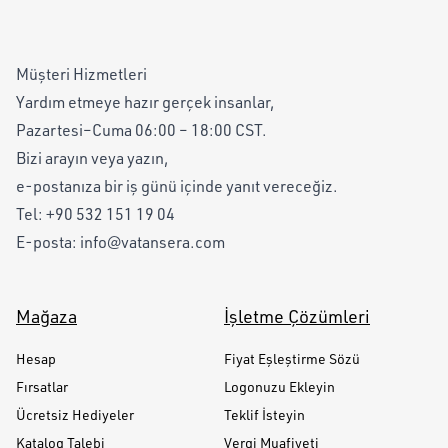
Müşteri Hizmetleri
Yardım etmeye hazır gerçek insanlar,
Pazartesi–Cuma 06:00 – 18:00 CST.
Bizi arayın veya yazın,
e-postanıza bir iş günü içinde yanıt vereceğiz.
Tel:
+90 532 151 19 04
E-posta:
info@vatansera.com
Mağaza
İşletme Çözümleri
Hesap
Fiyat Eşleştirme Sözü
Fırsatlar
Logonuzu Ekleyin
Ücretsiz Hediyeler
Teklif İsteyin
Katalog Talebi
Vergi Muafiyeti