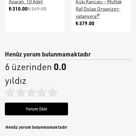
Aparatı, 10 Adet
Askı Kancası – Mutfak
₺ 310.00
₺ 349.00
Raf Dolap Organizer-
vatansera®
₺ 379.00
Henüz yorum bulunmamaktadır
0.0
6 üzerinden
yıldız
Yorum Ekle
Henüz yorum bulunmamaktadır