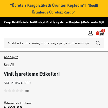
“Ücretsiz Kargo Etiketli Ürünleri Keşfedin”
|
“Seçili
Ürünlerde Ücretsiz Kargo”
Kargo Dahil Ürünler
Teklif İsteyin
Özel İş Kıyafetleri
Projeler & Referanslar
Dijital
0
0
Ana Sayfa
See All
Vinil İşaretleme Etiketleri
SKU
210524-RED
(
0
)
Ödenecek Toplam
: