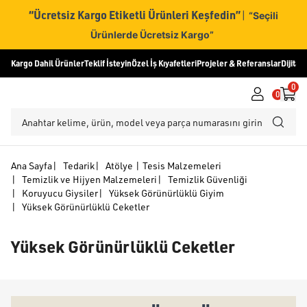
“Ücretsiz Kargo Etiketli Ürünleri Keşfedin”
|
“Seçili
Ürünlerde Ücretsiz Kargo”
Kargo Dahil Ürünler
Teklif İsteyin
Özel İş Kıyafetleri
Projeler & Referanslar
Dijital
0
0
Ana Sayfa
|
Tedarik
|
Atölye | Tesis Malzemeleri
|
Temizlik ve Hijyen Malzemeleri
|
Temizlik Güvenliği
|
Koruyucu Giysiler
|
Yüksek Görünürlüklü Giyim
|
Yüksek Görünürlüklü Ceketler
Yüksek Görünürlüklü Ceketler