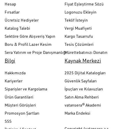
Hesap
Fiyat Eşleştirme Sözü
Fırsatlar
Logonuzu Ekleyin
Ücretsiz Hediyeler
Teklif İsteyin
Katalog Talebi
Vergi Muafiyeti
Sektöre Göre Alışveriş Yapın
Kargo Tasarrufu
Boru & Profil Lazer Kesim
Tesis Çözümleri
Sera Yatırım ve Proje Danışmanlığı
Mürettebatınızı Donatın
Bilgi
Kaynak Merkezi
Hakkımızda
2025 Dijital Katalogları
Kariyerler
Güvenlik Sayfaları
Siparişler ve Kargolama
İpuçları ve Kılavuzları
Ürün Garantileri
Satın Alma Rehberi
Müşteri Görüşleri
vatansera® Akademi
Promosyon Şartları
Marka Endeksi
SSS
Copyright /vatansera.a.ş